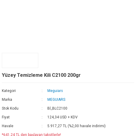
Yüzey Temizleme Kili C2100 200gr
Kategori
Meguiars
Marka
MEGUIARS
Stok Kodu
Bl_BLC2100
Fiyat
124,34 USD + KDV
Havale
5.917,27 TL (%2,00 havale indirimi)
*641,24 TL den başlayan taksitlerle!