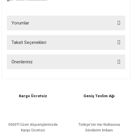
Yorumlar
Taksit Seçenekleri
Bu ürüne ilk yorumu siz yapın!
Önerileriniz
Yorum Yaz
Bu ürünün fiyat bilgisi, resim, ürün açıklamalarında ve diğer konularda
yetersiz gördüğünüz noktaları öneri formunu kullanarak tarafımıza
iletebilirsiniz.
Görüş ve önerileriniz için teşekkür ederiz.
Kargo Ücretsiz
Geniş Teslim Ağı
Ürün resmi kalitesiz, bozuk veya görüntülenemiyor.
Ürün açıklamasında eksik bilgiler bulunuyor.
Ürün bilgilerinde hatalar bulunuyor.
5000Tl Üzeri Alışverişlerinizde
Türkiye’nin Her Noktasına
Kargo Ücretsiz
Gönderim İmkanı