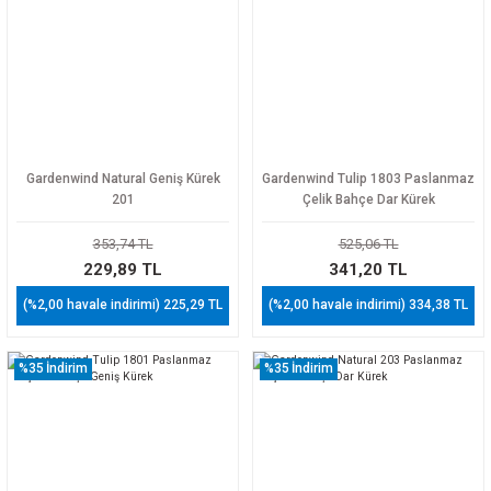
Gardenwind Natural Geniş Kürek
Gardenwind Tulip 1803 Paslanmaz
201
Çelik Bahçe Dar Kürek
353,74 TL
525,06 TL
229,89 TL
341,20 TL
(%2,00 havale indirimi) 225,29 TL
(%2,00 havale indirimi) 334,38 TL
%35
İndirim
%35
İndirim