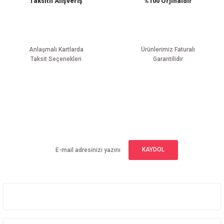
Taksitli Alışveriş
%100 Orjinaldir
Anlaşmalı Kartlarda
Ürünlerimiz Faturalı
Taksit Seçenekleri
Garantilidir
E-BÜLTEN ABONELİĞİ
Yeniliklerden haberdar olmak için haber bültenimize kaydolun
KAYDOL
Üyelik