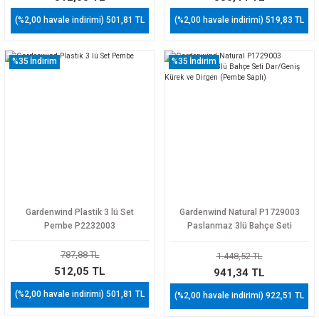
(%2,00 havale indirimi) 501,81 TL
(%2,00 havale indirimi) 519,83 TL
%35
İndirim
%35
İndirim
Gardenwind Plastik 3 lü Set
Gardenwind Natural P1729003
Pembe P2232003
Paslanmaz 3lü Bahçe Seti
Dar/Geniş Kürek ve Dirgen (Pembe
Saplı)
787,88 TL
1.448,52 TL
512,05 TL
941,34 TL
(%2,00 havale indirimi) 501,81 TL
(%2,00 havale indirimi) 922,51 TL