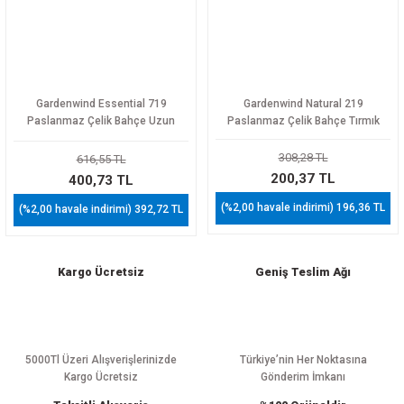
Gardenwind Essential 719
Gardenwind Natural 219
Paslanmaz Çelik Bahçe Uzun
Paslanmaz Çelik Bahçe Tırmık
Tırmık
308,28 TL
616,55 TL
200,37 TL
400,73 TL
(%2,00 havale indirimi) 196,36 TL
(%2,00 havale indirimi) 392,72 TL
Kargo Ücretsiz
Geniş Teslim Ağı
5000Tl Üzeri Alışverişlerinizde
Türkiye’nin Her Noktasına
Kargo Ücretsiz
Gönderim İmkanı