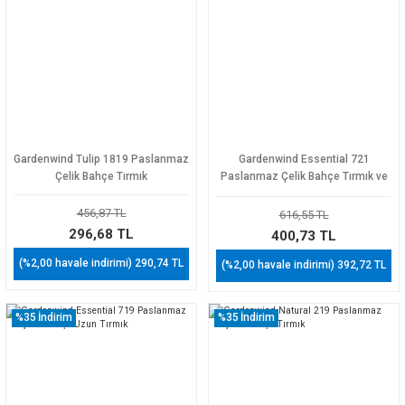
Gardenwind Tulip 1819 Paslanmaz
Gardenwind Essential 721
Çelik Bahçe Tırmık
Paslanmaz Çelik Bahçe Tırmık ve
Çapa
456,87 TL
616,55 TL
296,68 TL
400,73 TL
(%2,00 havale indirimi) 290,74 TL
(%2,00 havale indirimi) 392,72 TL
%35
İndirim
%35
İndirim