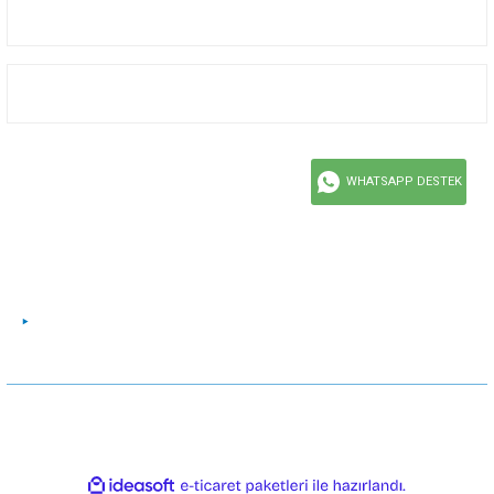
Kurumsal
Alışveriş
Bizi Takip Edin
WHATSAPP DESTEK
Facebook
Instagram
Twitter
Youtube
© CORALYAT Tüm hakları saklıdır. Kredi kartı bilgileriniz 256bit SSL sertifikası ile
korunmaktadır.
ideasoft
ile
e-