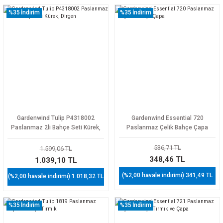
%35
İndirim
%35
İndirim
Gardenwind Tulip P4318002
Gardenwind Essential 720
Paslanmaz 2li Bahçe Seti Kürek,
Paslanmaz Çelik Bahçe Çapa
Dirgen
536,71 TL
1.599,06 TL
348,46 TL
1.039,10 TL
(%2,00 havale indirimi) 341,49 TL
(%2,00 havale indirimi) 1.018,32 TL
%35
İndirim
%35
İndirim