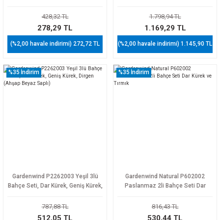
428,32 TL
1.798,94 TL
278,29 TL
1.169,29 TL
(%2,00 havale indirimi) 272,72 TL
(%2,00 havale indirimi) 1.145,90 TL
%35
İndirim
%35
İndirim
Gardenwind P2262003 Yeşil 3lü
Gardenwind Natural P602002
Bahçe Seti, Dar Kürek, Geniş Kürek,
Paslanmaz 2li Bahçe Seti Dar
Dirgen (Ahşap Beyaz Saplı)
Kürek ve Tırmık
787,88 TL
816,43 TL
512,05 TL
530,44 TL