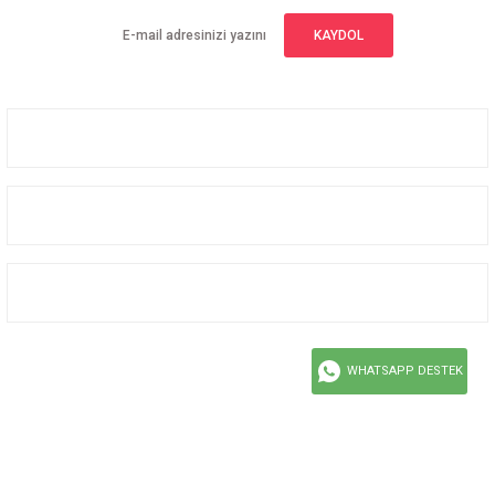
KAYDOL
Üyelik
Kurumsal
Alışveriş
Bizi Takip Edin
WHATSAPP DESTEK
Facebook
Instagram
Twitter