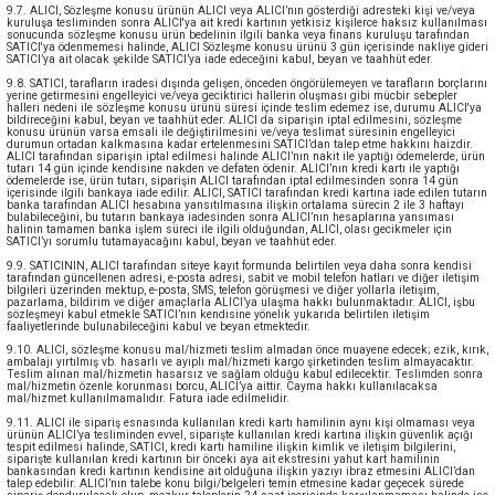
9.7. ALICI, Sözleşme konusu ürünün ALICI veya ALICI’nın gösterdiği adresteki kişi ve/veya
kuruluşa tesliminden sonra ALICI'ya ait kredi kartının yetkisiz kişilerce haksız kullanılması
sonucunda sözleşme konusu ürün bedelinin ilgili banka veya finans kuruluşu tarafından
SATICI'ya ödenmemesi halinde, ALICI Sözleşme konusu ürünü 3 gün içerisinde nakliye gideri
SATICI’ya ait olacak şekilde SATICI’ya iade edeceğini kabul, beyan ve taahhüt eder.
9.8. SATICI, tarafların iradesi dışında gelişen, önceden öngörülemeyen ve tarafların borçlarını
yerine getirmesini engelleyici ve/veya geciktirici hallerin oluşması gibi mücbir sebepler
halleri nedeni ile sözleşme konusu ürünü süresi içinde teslim edemez ise, durumu ALICI'ya
bildireceğini kabul, beyan ve taahhüt eder. ALICI da siparişin iptal edilmesini, sözleşme
konusu ürünün varsa emsali ile değiştirilmesini ve/veya teslimat süresinin engelleyici
durumun ortadan kalkmasına kadar ertelenmesini SATICI’dan talep etme hakkını haizdir.
ALICI tarafından siparişin iptal edilmesi halinde ALICI’nın nakit ile yaptığı ödemelerde, ürün
tutarı 14 gün içinde kendisine nakden ve defaten ödenir. ALICI’nın kredi kartı ile yaptığı
ödemelerde ise, ürün tutarı, siparişin ALICI tarafından iptal edilmesinden sonra 14 gün
içerisinde ilgili bankaya iade edilir. ALICI, SATICI tarafından kredi kartına iade edilen tutarın
banka tarafından ALICI hesabına yansıtılmasına ilişkin ortalama sürecin 2 ile 3 haftayı
bulabileceğini, bu tutarın bankaya iadesinden sonra ALICI’nın hesaplarına yansıması
halinin tamamen banka işlem süreci ile ilgili olduğundan, ALICI, olası gecikmeler için
SATICI’yı sorumlu tutamayacağını kabul, beyan ve taahhüt eder.
9.9. SATICININ, ALICI tarafından siteye kayıt formunda belirtilen veya daha sonra kendisi
tarafından güncellenen adresi, e-posta adresi, sabit ve mobil telefon hatları ve diğer iletişim
bilgileri üzerinden mektup, e-posta, SMS, telefon görüşmesi ve diğer yollarla iletişim,
pazarlama, bildirim ve diğer amaçlarla ALICI’ya ulaşma hakkı bulunmaktadır. ALICI, işbu
sözleşmeyi kabul etmekle SATICI’nın kendisine yönelik yukarıda belirtilen iletişim
faaliyetlerinde bulunabileceğini kabul ve beyan etmektedir.
9.10. ALICI, sözleşme konusu mal/hizmeti teslim almadan önce muayene edecek; ezik, kırık,
ambalajı yırtılmış vb. hasarlı ve ayıplı mal/hizmeti kargo şirketinden teslim almayacaktır.
Teslim alınan mal/hizmetin hasarsız ve sağlam olduğu kabul edilecektir. Teslimden sonra
mal/hizmetin özenle korunması borcu, ALICI’ya aittir. Cayma hakkı kullanılacaksa
mal/hizmet kullanılmamalıdır. Fatura iade edilmelidir.
9.11. ALICI ile sipariş esnasında kullanılan kredi kartı hamilinin aynı kişi olmaması veya
ürünün ALICI’ya tesliminden evvel, siparişte kullanılan kredi kartına ilişkin güvenlik açığı
tespit edilmesi halinde, SATICI, kredi kartı hamiline ilişkin kimlik ve iletişim bilgilerini,
siparişte kullanılan kredi kartının bir önceki aya ait ekstresini yahut kart hamilinin
bankasından kredi kartının kendisine ait olduğuna ilişkin yazıyı ibraz etmesini ALICI’dan
talep edebilir. ALICI’nın talebe konu bilgi/belgeleri temin etmesine kadar geçecek sürede