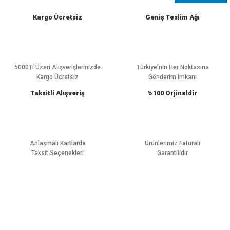
Kargo Ücretsiz
Geniş Teslim Ağı
5000Tl Üzeri Alışverişlerinizde
Türkiye’nin Her Noktasına
Kargo Ücretsiz
Gönderim İmkanı
Taksitli Alışveriş
%100 Orjinaldir
Anlaşmalı Kartlarda
Ürünlerimiz Faturalı
Taksit Seçenekleri
Garantilidir
E-BÜLTEN ABONELİĞİ
Yeniliklerden haberdar olmak için haber bültenimize kaydolun