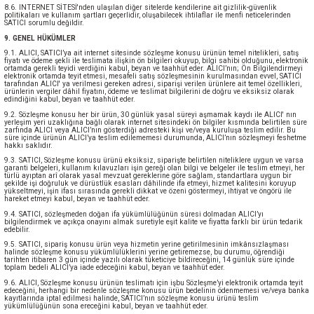
8.6. INTERNET SİTESİ'nden ulaşılan diğer sitelerde kendilerine ait gizlilik-güvenlik
politikaları ve kullanım şartları geçerlidir, oluşabilecek ihtilaflar ile menfi neticelerinden
SATICI sorumlu değildir.
9. GENEL HÜKÜMLER
9.1. ALICI, SATICI’ya ait internet sitesinde sözleşme konusu ürünün temel nitelikleri, satış
fiyatı ve ödeme şekli ile teslimata ilişkin ön bilgileri okuyup, bilgi sahibi olduğunu, elektronik
ortamda gerekli teyidi verdiğini kabul, beyan ve taahhüt eder. ALICI’nın; Ön Bilgilendirmeyi
elektronik ortamda teyit etmesi, mesafeli satış sözleşmesinin kurulmasından evvel, SATICI
tarafından ALICI' ya verilmesi gereken adresi, siparişi verilen ürünlere ait temel özellikleri,
ürünlerin vergiler dâhil fiyatını, ödeme ve teslimat bilgilerini de doğru ve eksiksiz olarak
edindiğini kabul, beyan ve taahhüt eder.
9.2. Sözleşme konusu her bir ürün, 30 günlük yasal süreyi aşmamak kaydı ile ALICI' nın
yerleşim yeri uzaklığına bağlı olarak internet sitesindeki ön bilgiler kısmında belirtilen süre
zarfında ALICI veya ALICI’nın gösterdiği adresteki kişi ve/veya kuruluşa teslim edilir. Bu
süre içinde ürünün ALICI’ya teslim edilememesi durumunda, ALICI’nın sözleşmeyi feshetme
hakkı saklıdır.
9.3. SATICI, Sözleşme konusu ürünü eksiksiz, siparişte belirtilen niteliklere uygun ve varsa
garanti belgeleri, kullanım kılavuzları işin gereği olan bilgi ve belgeler ile teslim etmeyi, her
türlü ayıptan arî olarak yasal mevzuat gereklerine göre sağlam, standartlara uygun bir
şekilde işi doğruluk ve dürüstlük esasları dâhilinde ifa etmeyi, hizmet kalitesini koruyup
yükseltmeyi, işin ifası sırasında gerekli dikkat ve özeni göstermeyi, ihtiyat ve öngörü ile
hareket etmeyi kabul, beyan ve taahhüt eder.
9.4. SATICI, sözleşmeden doğan ifa yükümlülüğünün süresi dolmadan ALICI’yı
bilgilendirmek ve açıkça onayını almak suretiyle eşit kalite ve fiyatta farklı bir ürün tedarik
edebilir.
9.5. SATICI, sipariş konusu ürün veya hizmetin yerine getirilmesinin imkânsızlaşması
halinde sözleşme konusu yükümlülüklerini yerine getiremezse, bu durumu, öğrendiği
tarihten itibaren 3 gün içinde yazılı olarak tüketiciye bildireceğini, 14 günlük süre içinde
toplam bedeli ALICI’ya iade edeceğini kabul, beyan ve taahhüt eder.
9.6. ALICI, Sözleşme konusu ürünün teslimatı için işbu Sözleşme’yi elektronik ortamda teyit
edeceğini, herhangi bir nedenle sözleşme konusu ürün bedelinin ödenmemesi ve/veya banka
kayıtlarında iptal edilmesi halinde, SATICI’nın sözleşme konusu ürünü teslim
yükümlülüğünün sona ereceğini kabul, beyan ve taahhüt eder.