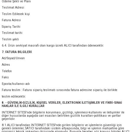
Ödeme Şekli ve Planı
Teslimat Adresi
Teslim Edilecek kişi
Fatura Adresi
Sipariş Tarihi
Teslimat tarihi
Teslim şekli
6.4. Ürün sevkiyat masrafı olan kargo ücreti ALICI tarafından ödenecektir.
7. FATURA BİLGİLERİ
Ad/Soyad/Unvan
Adres
Telefon
Faks
Eposta/kullanıcı adı
Fatura teslim : Fatura sipariş teslimatı sırasında fatura adresine sipariş ile birlikte
teslim edilecektir.
8. - GÜVENLİK-GİZLİLİK, KİŞİSEL VERİLER, ELEKTRONİK İLETİŞİMLER VE FİKRİ-SINAİ
HAKLAR İLE İLGİLİ KURALLAR
INTERNET SİTESİ'nde bilgilerin korunması, gizliliği, işlenmesi-kullanımı ve iletişimler ile
diğer hususlarda aşağıda cari esasları belirtilen gizlilik kuralları-politikası ve şartlar
geçerlidir.
8.1.ALICI tarafından İNTERNET SİTESİ'nde girilen bilgilerin ve işlemlerin güvenliği için
gerekli önlemler, SATICI tarafındaki sistem altyapısında, bilgi ve işlemin mahiyetine göre
günümüz teknik imkanları ölçüsünde alınmıştır. Bununla beraber, söz konusu bilgiler ALICI