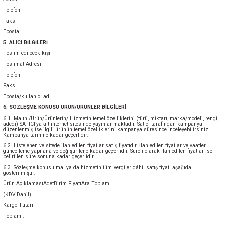
Telefon
Faks
Eposta
5. ALICI BİLGİLERİ
Teslim edilecek kişi
Teslimat Adresi
Telefon
Faks
Eposta/kullanıcı adı
6. SÖZLEŞME KONUSU ÜRÜN/ÜRÜNLER BİLGİLERİ
6.1. Malın /Ürün/Ürünlerin/ Hizmetin temel özelliklerini (türü, miktarı, marka/modeli, rengi,
adedi) SATICI’ya ait internet sitesinde yayınlanmaktadır. Satıcı tarafından kampanya
düzenlenmiş ise ilgili ürünün temel özelliklerini kampanya süresince inceleyebilirsiniz.
Kampanya tarihine kadar geçerlidir.
6.2. Listelenen ve sitede ilan edilen fiyatlar satış fiyatıdır. İlan edilen fiyatlar ve vaatler
güncelleme yapılana ve değiştirilene kadar geçerlidir. Süreli olarak ilan edilen fiyatlar ise
belirtilen süre sonuna kadar geçerlidir.
6.3. Sözleşme konusu mal ya da hizmetin tüm vergiler dâhil satış fiyatı aşağıda
gösterilmiştir.
Ürün AçıklamasıAdetBirim FiyatıAra Toplam
(KDV Dahil)
Kargo Tutarı
Toplam :