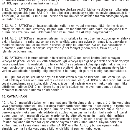
sipariş dondurulacak olup, mezkur taleplerin 24 saat içerisinde karşılanmaması halinde ise
SATICI, siparişi iptal etme hakkını haizdir.
9.12. ALICI, SATICI’ya ait internet sitesine üye olurken verdiği kişisel ve diğer sair bilgilerin
gerçeğe uygun olduğunu, SATICI’nın bu bilgilerin gerçeğe aykırılığı nedeniyle uğrayacağı tüm
zararları, SATICI’nın ilk bildirimi üzerine derhal, nakden ve defaten tazmin edeceğini beyan
ve taahhüt eder.
9.13. ALICI, SATICI’ya ait internet sitesini kullanırken yasal mevzuat hükümlerine riayet
etmeyi ve bunları ihlal etmemeyi baştan kabul ve taahhüt eder. Aksi takdirde, doğacak tüm
hukuki ve cezai yükümlülükler tamamen ve münhasıran ALICI’yı bağlayacaktır.
9.14. ALICI, SATICI’ya ait internet sitesini hiçbir şekilde kamu düzenini bozucu, genel ahlaka
aykırı, başkalarını rahatsız ve taciz edici şekilde, yasalara aykırı bir amaç için, başkalarının
maddi ve manevi haklarına tecavüz edecek şekilde kullanamaz. Ayrıca, üye başkalarının
hizmetleri kullanmasını önleyici veya zorlaştırıcı faaliyet (spam, virus, truva atı, vb.)
işlemlerde bulunamaz.
9.15. SATICI’ya ait internet sitesinin üzerinden, SATICI’nın kendi kontrolünde olmayan
ve/veya başkaca üçüncü kişilerin sahip olduğu ve/veya işlettiği başka web sitelerine ve/veya
başka içeriklere link verilebilir. Bu linkler ALICI’ya yönlenme kolaylığı sağlamak amacıyla
konmuş olup herhangi bir web sitesini veya o siteyi işleten kişiyi desteklememekte ve Link
verilen web sitesinin içerdiği bilgilere yönelik herhangi bir garanti niteliği taşımamaktadır.
9.16. İşbu sözleşme içerisinde sayılan maddelerden bir ya da birkaçını ihlal eden üye işbu
ihlal nedeniyle cezai ve hukuki olarak şahsen sorumlu olup, SATICI’yı bu ihlallerin hukuki ve
cezai sonuçlarından ari tutacaktır. Ayrıca; işbu ihlal nedeniyle, olayın hukuk alanına intikal
ettirilmesi halinde, SATICI’nın üyeye karşı üyelik sözleşmesine uyulmamasından dolayı
tazminat talebinde bulunma hakkı saklıdır.
10. CAYMA HAKKI
10.1. ALICI; mesafeli sözleşmenin mal satışına ilişkin olması durumunda, ürünün kendisine
veya gösterdiği adresteki kişi/kuruluşa teslim tarihinden itibaren 14 (on dört) gün içerisinde,
SATICI’ya bildirmek şartıyla hiçbir hukuki ve cezai sorumluluk üstlenmeksizin ve hiçbir
gerekçe göstermeksizin malı reddederek sözleşmeden cayma hakkını kullanabilir. Hizmet
sunumuna ilişkin mesafeli sözleşmelerde ise, bu süre sözleşmenin imzalandığı tarihten
itibaren başlar. Cayma hakkı süresi sona ermeden önce, tüketicinin onayı ile hizmetin
ifasına başlanan hizmet sözleşmelerinde cayma hakkı kullanılamaz. Cayma hakkının
kullanımından kaynaklanan masraflar SATICI’ ya aittir. ALICI, iş bu sözleşmeyi kabul
etmekle, cayma hakkı konusunda bilgilendirildiğini peşinen kabul eder.