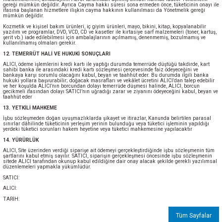
gereği mümkün değildir. Ayrıca Cayma hakkı süresi sona ermeden önce, tüketicinin onayı ile
ifasına başlanan hizmetlere ilişkin cayma hakkının kullanılması da Yönetmelik gereği
mümkün değildir.
Kozmetik ve kişisel bakım ürünleri, iç giyim ürünleri, mayo, bikini, kitap, kopyalanabilir
yazılım ve programlar, DVD, VCD, CD ve kasetler ile kırtasiye sarf malzemeleri (toner, kartuş,
şerit vb.) iade edilebilmesi için ambalajlarının açılmamış, denenmemiş, bozulmamış ve
kullanılmamış olmaları gerekir.
12. TEMERRÜT HALİ VE HUKUKİ SONUÇLARI
ALICI, ödeme işlemlerini kredi kartı ile yaptığı durumda temerrüde düştüğü takdirde, kart
sahibi banka ile arasındaki kredi kartı sözleşmesi çerçevesinde faiz ödeyeceğini ve
bankaya karşı sorumlu olacağını kabul, beyan ve taahhüt eder. Bu durumda ilgili banka
hukuki yollara başvurabilir; doğacak masrafları ve vekâlet ücretini ALICI’dan talep edebilir
ve her koşulda ALICI’nın borcundan dolayı temerrüde düşmesi halinde, ALICI, borcun
gecikmeli ifasından dolayı SATICI’nın uğradığı zarar ve ziyanını ödeyeceğini kabul, beyan ve
taahhüt eder
13. YETKİLİ MAHKEME
İşbu sözleşmeden doğan uyuşmazlıklarda şikayet ve itirazlar, Kanunda belirtilen parasal
sınırlar dâhilinde tüketicinin yerleşim yerinin bulunduğu veya tüketici işleminin yapıldığı
yerdeki tüketici sorunları hakem heyetine veya tüketici mahkemesine yapılacaktır
14. YÜRÜRLÜK
ALICI, Site üzerinden verdiği siparişe ait ödemeyi gerçekleştirdiğinde işbu sözleşmenin tüm
şartlarını kabul etmiş sayılır. SATICI, siparişin gerçekleşmesi öncesinde işbu sözleşmenin
sitede ALICI tarafından okunup kabul edildiğine dair onay alacak şekilde gerekli yazılımsal
düzenlemeleri yapmakla yükümlüdür.
SATICI:
ALICI:
TARİH:
Tüm Sayfalar