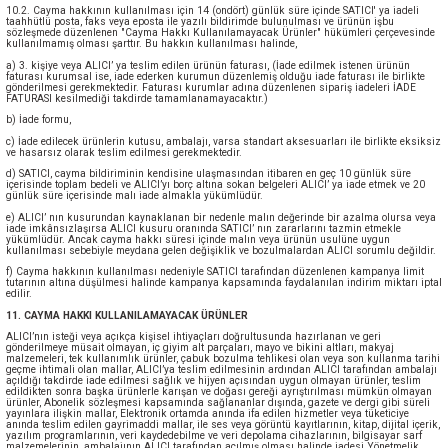
10.2. Cayma hakkının kullanılması için 14 (ondört) günlük süre içinde SATICI' ya iadeli
taahhütlü posta, faks veya eposta ile yazılı bildirimde bulunulması ve ürünün işbu
sözleşmede düzenlenen "Cayma Hakkı Kullanılamayacak Ürünler" hükümleri çerçevesinde
kullanılmamış olması şarttır. Bu hakkın kullanılması halinde,
a) 3. kişiye veya ALICI’ ya teslim edilen ürünün faturası, (İade edilmek istenen ürünün
faturası kurumsal ise, iade ederken kurumun düzenlemiş olduğu iade faturası ile birlikte
gönderilmesi gerekmektedir. Faturası kurumlar adına düzenlenen sipariş iadeleri İADE
FATURASI kesilmediği takdirde tamamlanamayacaktır.)
b) İade formu,
c) İade edilecek ürünlerin kutusu, ambalajı, varsa standart aksesuarları ile birlikte eksiksiz
ve hasarsız olarak teslim edilmesi gerekmektedir.
d) SATICI, cayma bildiriminin kendisine ulaşmasından itibaren en geç 10 günlük süre
içerisinde toplam bedeli ve ALICI’yı borç altına sokan belgeleri ALICI’ ya iade etmek ve 20
günlük süre içerisinde malı iade almakla yükümlüdür.
e) ALICI’ nın kusurundan kaynaklanan bir nedenle malın değerinde bir azalma olursa veya
iade imkânsızlaşırsa ALICI kusuru oranında SATICI’ nın zararlarını tazmin etmekle
yükümlüdür. Ancak cayma hakkı süresi içinde malın veya ürünün usulüne uygun
kullanılması sebebiyle meydana gelen değişiklik ve bozulmalardan ALICI sorumlu değildir.
f) Cayma hakkının kullanılması nedeniyle SATICI tarafından düzenlenen kampanya limit
tutarının altına düşülmesi halinde kampanya kapsamında faydalanılan indirim miktarı iptal
edilir.
11. CAYMA HAKKI KULLANILAMAYACAK ÜRÜNLER
ALICI’nın isteği veya açıkça kişisel ihtiyaçları doğrultusunda hazırlanan ve geri
gönderilmeye müsait olmayan, iç giyim alt parçaları, mayo ve bikini altları, makyaj
malzemeleri, tek kullanımlık ürünler, çabuk bozulma tehlikesi olan veya son kullanma tarihi
geçme ihtimali olan mallar, ALICI’ya teslim edilmesinin ardından ALICI tarafından ambalajı
açıldığı takdirde iade edilmesi sağlık ve hijyen açısından uygun olmayan ürünler, teslim
edildikten sonra başka ürünlerle karışan ve doğası gereği ayrıştırılması mümkün olmayan
ürünler, Abonelik sözleşmesi kapsamında sağlananlar dışında, gazete ve dergi gibi süreli
yayınlara ilişkin mallar, Elektronik ortamda anında ifa edilen hizmetler veya tüketiciye
anında teslim edilen gayrimaddi mallar, ile ses veya görüntü kayıtlarının, kitap, dijital içerik,
yazılım programlarının, veri kaydedebilme ve veri depolama cihazlarının, bilgisayar sarf
malzemelerinin, ambalajının ALICI tarafından açılmış olması halinde iadesi Yönetmelik