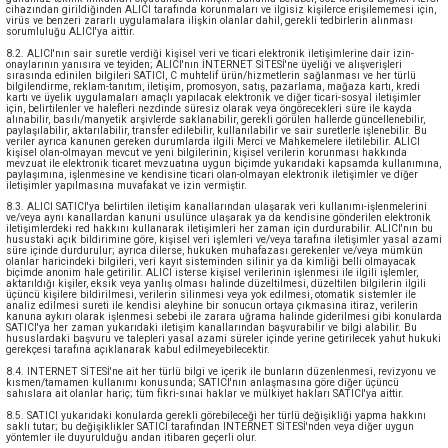
cihazından girildiğinden ALICI tarafında korunmaları ve ilgisiz kişilerce erişilememesi için,
virüs ve benzeri zararlı uygulamalara ilişkin olanlar dahil, gerekli tedbirlerin alınması
sorumluluğu ALICI'ya aittir.
8.2. ALICI'nın sair suretle verdiği kişisel veri ve ticari elektronik iletişimlerine dair izin-
onaylarının yanısıra ve teyiden; ALICI'nın İNTERNET SİTESİ'ne üyeliği ve alışverişleri
sırasında edinilen bilgileri SATICI, C muhtelif ürün/hizmetlerin sağlanması ve her türlü
bilgilendirme, reklam-tanıtım, iletişim, promosyon, satış, pazarlama, mağaza kartı, kredi
kartı ve üyelik uygulamaları amaçlı yapılacak elektronik ve diğer ticari-sosyal iletişimler
için, belirtilenler ve halefleri nezdinde süresiz olarak veya öngörecekleri süre ile kayda
alınabilir, basılı/manyetik arşivlerde saklanabilir, gerekli görülen hallerde güncellenebilir,
paylaşılabilir, aktarılabilir, transfer edilebilir, kullanılabilir ve sair suretlerle işlenebilir. Bu
veriler ayrıca kanunen gereken durumlarda ilgili Merci ve Mahkemelere iletilebilir. ALICI
kişisel olan-olmayan mevcut ve yeni bilgilerinin, kişisel verilerin korunması hakkında
mevzuat ile elektronik ticaret mevzuatına uygun biçimde yukarıdaki kapsamda kullanımına,
paylaşımına, işlenmesine ve kendisine ticari olan-olmayan elektronik iletişimler ve diğer
iletişimler yapılmasına muvafakat ve izin vermiştir.
8.3. ALICI SATICI'ya belirtilen iletişim kanallarından ulaşarak veri kullanımı-işlenmelerini
ve/veya aynı kanallardan kanuni usulünce ulaşarak ya da kendisine gönderilen elektronik
iletişimlerdeki red hakkını kullanarak iletişimleri her zaman için durdurabilir. ALICI'nın bu
husustaki açık bildirimine göre, kişisel veri işlemleri ve/veya tarafına iletişimler yasal azami
süre içinde durdurulur; ayrıca dilerse, hukuken muhafazası gerekenler ve/veya mümkün
olanlar haricindeki bilgileri, veri kayıt sisteminden silinir ya da kimliği belli olmayacak
biçimde anonim hale getirilir. ALICI isterse kişisel verilerinin işlenmesi ile ilgili işlemler,
aktarıldığı kişiler, eksik veya yanlış olması halinde düzeltilmesi, düzeltilen bilgilerin ilgili
üçüncü kişilere bildirilmesi, verilerin silinmesi veya yok edilmesi, otomatik sistemler ile
analiz edilmesi sureti ile kendisi aleyhine bir sonucun ortaya çıkmasına itiraz, verilerin
kanuna aykırı olarak işlenmesi sebebi ile zarara uğrama halinde giderilmesi gibi konularda
SATICI'ya her zaman yukarıdaki iletişim kanallarından başvurabilir ve bilgi alabilir. Bu
hususlardaki başvuru ve talepleri yasal azami süreler içinde yerine getirilecek yahut hukuki
gerekçesi tarafına açıklanarak kabul edilmeyebilecektir.
8.4. INTERNET SİTESİ'ne ait her türlü bilgi ve içerik ile bunların düzenlenmesi, revizyonu ve
kısmen/tamamen kullanımı konusunda; SATICI'nın anlaşmasına göre diğer üçüncü
sahıslara ait olanlar hariç; tüm fikri-sınai haklar ve mülkiyet hakları SATICI'ya aittir.
8.5. SATICI yukarıdaki konularda gerekli görebileceği her türlü değişikliği yapma hakkını
saklı tutar; bu değişiklikler SATICI tarafından INTERNET SİTESİ'nden veya diğer uygun
yöntemler ile duyurulduğu andan itibaren geçerli olur.