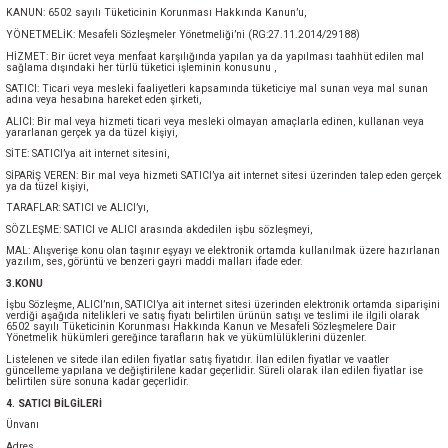
KANUN: 6502 sayılı Tüketicinin Korunması Hakkında Kanun’u,
YÖNETMELİK: Mesafeli Sözleşmeler Yönetmeliği’ni (RG:27.11.2014/29188)
HİZMET: Bir ücret veya menfaat karşılığında yapılan ya da yapılması taahhüt edilen mal
sağlama dışındaki her türlü tüketici işleminin konusunu ,
SATICI: Ticari veya mesleki faaliyetleri kapsamında tüketiciye mal sunan veya mal sunan
adına veya hesabına hareket eden şirketi,
ALICI: Bir mal veya hizmeti ticari veya mesleki olmayan amaçlarla edinen, kullanan veya
yararlanan gerçek ya da tüzel kişiyi,
SİTE: SATICI’ya ait internet sitesini,
SİPARİŞ VEREN: Bir mal veya hizmeti SATICI’ya ait internet sitesi üzerinden talep eden gerçek
ya da tüzel kişiyi,
TARAFLAR: SATICI ve ALICI’yı,
SÖZLEŞME: SATICI ve ALICI arasında akdedilen işbu sözleşmeyi,
MAL: Alışverişe konu olan taşınır eşyayı ve elektronik ortamda kullanılmak üzere hazırlanan
yazılım, ses, görüntü ve benzeri gayri maddi malları ifade eder.
3.KONU
İşbu Sözleşme, ALICI’nın, SATICI’ya ait internet sitesi üzerinden elektronik ortamda siparişini
verdiği aşağıda nitelikleri ve satış fiyatı belirtilen ürünün satışı ve teslimi ile ilgili olarak
6502 sayılı Tüketicinin Korunması Hakkında Kanun ve Mesafeli Sözleşmelere Dair
Yönetmelik hükümleri gereğince tarafların hak ve yükümlülüklerini düzenler.
Listelenen ve sitede ilan edilen fiyatlar satış fiyatıdır. İlan edilen fiyatlar ve vaatler
güncelleme yapılana ve değiştirilene kadar geçerlidir. Süreli olarak ilan edilen fiyatlar ise
belirtilen süre sonuna kadar geçerlidir.
4. SATICI BİLGİLERİ
Ünvanı
Adres