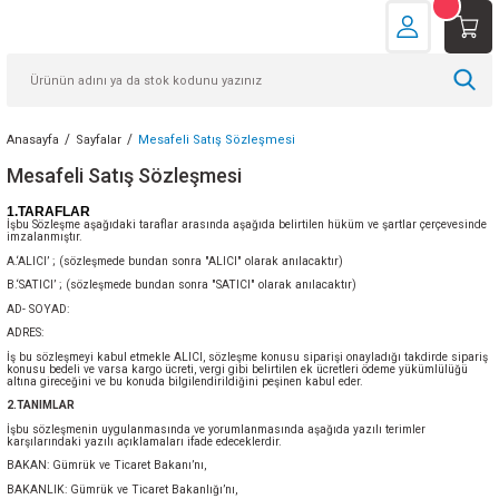
Anasayfa
Sayfalar
Mesafeli Satış Sözleşmesi
Mesafeli Satış Sözleşmesi
1.TARAFLAR
İşbu Sözleşme aşağıdaki taraflar arasında aşağıda belirtilen hüküm ve şartlar çerçevesinde
imzalanmıştır.
A.‘ALICI’ ; (sözleşmede bundan sonra "ALICI" olarak anılacaktır)
B.‘SATICI’ ; (sözleşmede bundan sonra "SATICI" olarak anılacaktır)
AD- SOYAD:
ADRES:
İş bu sözleşmeyi kabul etmekle ALICI, sözleşme konusu siparişi onayladığı takdirde sipariş
konusu bedeli ve varsa kargo ücreti, vergi gibi belirtilen ek ücretleri ödeme yükümlülüğü
altına gireceğini ve bu konuda bilgilendirildiğini peşinen kabul eder.
2.TANIMLAR
İşbu sözleşmenin uygulanmasında ve yorumlanmasında aşağıda yazılı terimler
karşılarındaki yazılı açıklamaları ifade edeceklerdir.
BAKAN: Gümrük ve Ticaret Bakanı’nı,
BAKANLIK: Gümrük ve Ticaret Bakanlığı’nı,