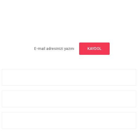
E-BÜLTEN ABONELİĞİ
Yeniliklerden haberdar olmak için haber bültenimize kaydolun
KAYDOL
Üyelik
Kurumsal
Alışveriş
Bizi Takip Edin