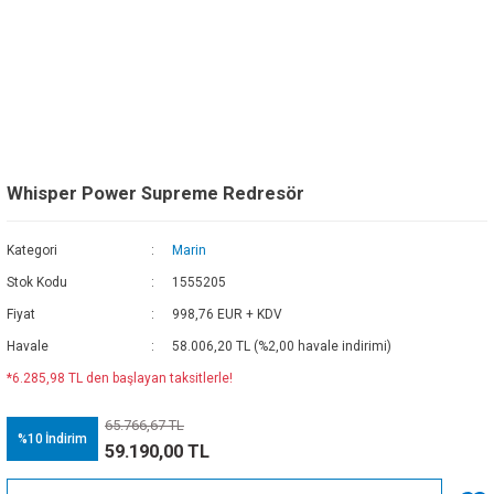
Whisper Power Supreme Redresör
Kategori
Marin
Stok Kodu
1555205
Fiyat
998,76 EUR + KDV
Havale
58.006,20 TL (%2,00 havale indirimi)
*6.285,98 TL den başlayan taksitlerle!
65.766,67 TL
%10
İndirim
59.190,00 TL