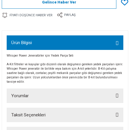
Gelince Haber Ver
PAYLAŞ
FIYATI DÜŞÜNCE HABER VER
Ürün Bilgisi
Whisper Power Jeneratörler için Yedek Parça Seti
A-Kit filtreler ve kayışlar gibi düzenli olarak değişmesi gereken yedek parçaları içerir.
Whisper Power jeneratör ile birlikte veya bakım için A-kit yeterlidir. B-Kit çalışma
saatine bağlı olarak, contalar, çeşitli mekanik parçalar gibi değişmesi gereken yedek
parçaları da içerir. Uzun yolculuklardan önce yanınızda bir B-kit bulundurulması
tavsiye edilir.
Yorumlar
Taksit Seçenekleri
Bu ürüne ilk yorumu siz yapın!