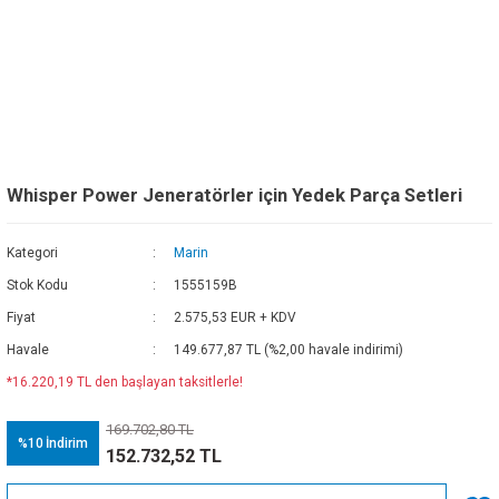
Whisper Power Jeneratörler için Yedek Parça Setleri
Kategori
Marin
Stok Kodu
1555159B
Fiyat
2.575,53 EUR + KDV
Havale
149.677,87 TL (%2,00 havale indirimi)
*16.220,19 TL den başlayan taksitlerle!
169.702,80 TL
%10
İndirim
152.732,52 TL