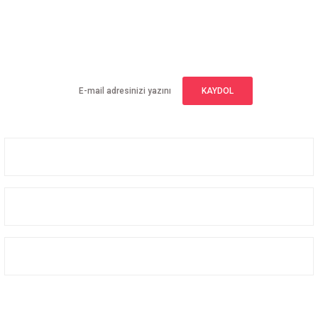
E-BÜLTEN ABONELİĞİ
Yeniliklerden haberdar olmak için haber bültenimize kaydolun
KAYDOL
Üyelik
Kurumsal
Alışveriş
Bizi Takip Edin