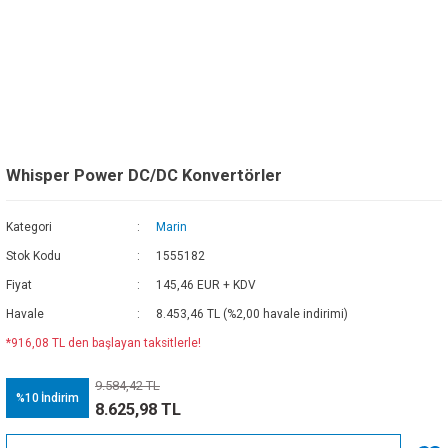
Whisper Power DC/DC Konvertörler
Kategori
Marin
Stok Kodu
1555182
Fiyat
145,46 EUR + KDV
Havale
8.453,46 TL (%2,00 havale indirimi)
*916,08 TL den başlayan taksitlerle!
9.584,42 TL
%10
İndirim
8.625,98 TL