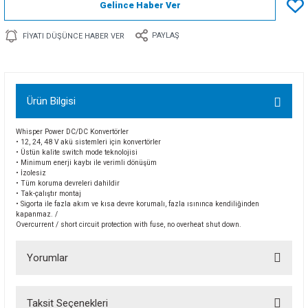
Gelince Haber Ver
PAYLAŞ
FIYATI DÜŞÜNCE HABER VER
Ürün Bilgisi
Whisper Power DC/DC Konvertörler
• 12, 24, 48 V akü sistemleri için konvertörler
• Üstün kalite switch mode teknolojisi
• Minimum enerji kaybı ile verimli dönüşüm
• İzolesiz
• Tüm koruma devreleri dahildir
• Tak-çalıştır montaj
• Sigorta ile fazla akım ve kısa devre korumalı, fazla ısınınca kendiliğinden
kapanmaz. /
Overcurrent / short circuit protection with fuse, no overheat shut down.
Yorumlar
Taksit Seçenekleri