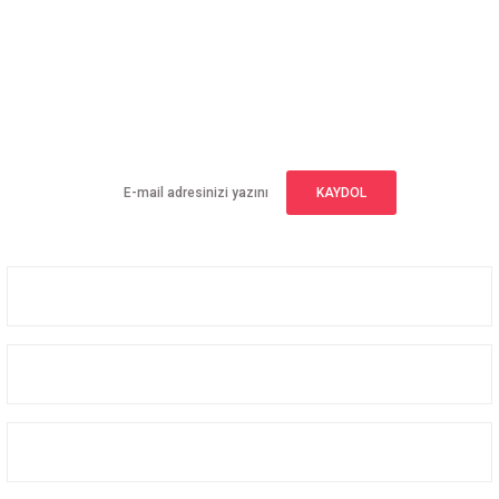
Gönder
E-BÜLTEN ABONELİĞİ
Yeniliklerden haberdar olmak için haber bültenimize kaydolun
KAYDOL
Üyelik
Kurumsal
Alışveriş