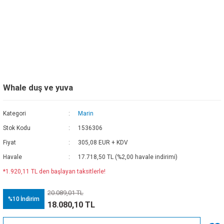
Whale duş ve yuva
Kategori
Marin
Stok Kodu
1536306
Fiyat
305,08 EUR + KDV
Havale
17.718,50 TL (%2,00 havale indirimi)
*1.920,11 TL den başlayan taksitlerle!
20.089,01 TL
%10
İndirim
18.080,10 TL