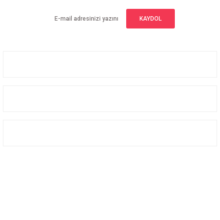
KAYDOL
Üyelik
Kurumsal
Alışveriş
Bizi Takip Edin
Facebook
Instagram
Twitter