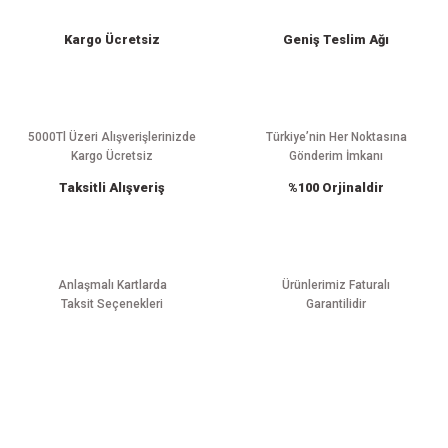
iletebilirsiniz.
Görüş ve önerileriniz için teşekkür ederiz.
Kargo Ücretsiz
Geniş Teslim Ağı
Ürün resmi kalitesiz, bozuk veya görüntülenemiyor.
Ürün açıklamasında eksik bilgiler bulunuyor.
Ürün bilgilerinde hatalar bulunuyor.
5000Tl Üzeri Alışverişlerinizde
Türkiye’nin Her Noktasına
Kargo Ücretsiz
Gönderim İmkanı
Ürün fiyatı diğer sitelerden daha pahalı.
Taksitli Alışveriş
%100 Orjinaldir
Bu ürüne benzer farklı alternatifler olmalı.
Anlaşmalı Kartlarda
Ürünlerimiz Faturalı
Taksit Seçenekleri
Garantilidir
Gönder
E-BÜLTEN ABONELİĞİ
Yeniliklerden haberdar olmak için haber bültenimize kaydolun