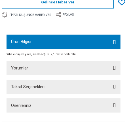
Gelince Haber Ver
PAYLAŞ
FIYATI DÜŞÜNCE HABER VER
Ürün Bilgisi
Whale duş ve yuva, sıcak-soğuk. 2,1 metre hortumlu.
Yorumlar
Taksit Seçenekleri
Bu ürüne ilk yorumu siz yapın!
Önerileriniz
Yorum Yaz
Bu ürünün fiyat bilgisi, resim, ürün açıklamalarında ve diğer konularda
yetersiz gördüğünüz noktaları öneri formunu kullanarak tarafımıza