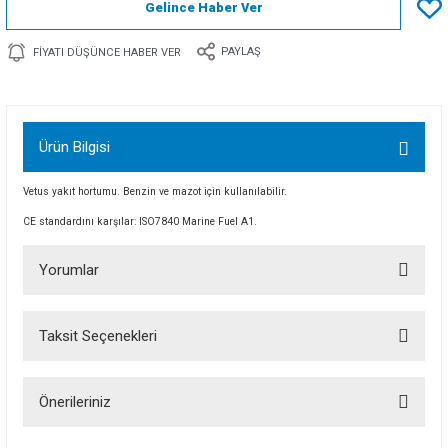
Gelince Haber Ver
PAYLAŞ
FIYATI DÜŞÜNCE HABER VER
Ürün Bilgisi
Vetus yakıt hortumu. Benzin ve mazot için kullanılabilir.
CE standardını karşılar: ISO7840 Marine Fuel A1.
Yorumlar
Taksit Seçenekleri
Bu ürüne ilk yorumu siz yapın!
Önerileriniz
Yorum Yaz