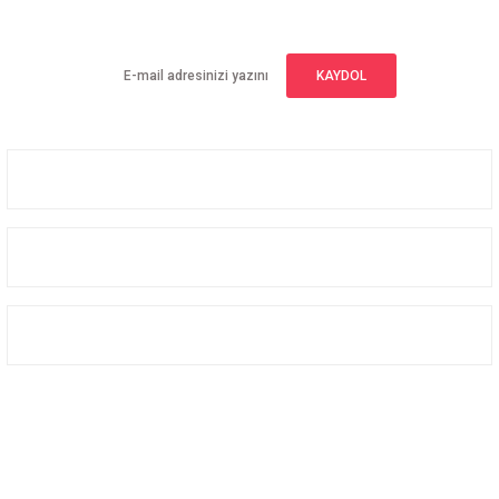
Yeniliklerden haberdar olmak için haber bültenimize kaydolun
KAYDOL
Üyelik
Kurumsal
Alışveriş
Bizi Takip Edin
Facebook
Instagram