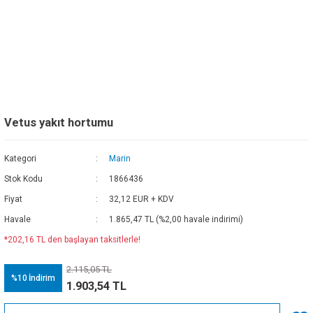
Vetus yakıt hortumu
Kategori
Marin
Stok Kodu
1866436
Fiyat
32,12 EUR + KDV
Havale
1.865,47 TL (%2,00 havale indirimi)
*202,16 TL den başlayan taksitlerle!
2.115,05 TL
%10
İndirim
1.903,54 TL