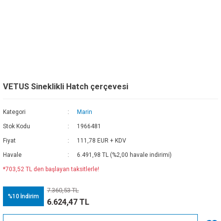
VETUS Sineklikli Hatch çerçevesi
Kategori
Marin
Stok Kodu
1966481
Fiyat
111,78 EUR + KDV
Havale
6.491,98 TL (%2,00 havale indirimi)
*703,52 TL den başlayan taksitlerle!
7.360,53 TL
%10
İndirim
6.624,47 TL