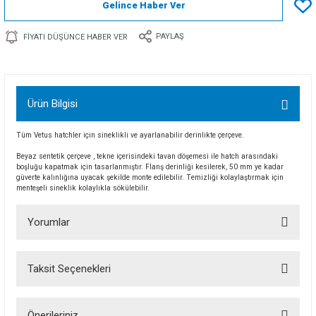
Gelince Haber Ver
PAYLAŞ
FIYATI DÜŞÜNCE HABER VER
Ürün Bilgisi
Tüm Vetus hatchler için sineklikli ve ayarlanabilir derinlikte çerçeve.
Beyaz sentetik çerçeve , tekne içerisindeki tavan döşemesi ile hatch arasındaki
boşluğu kapatmak için tasarlanmıştır. Flanş derinliği kesilerek, 50 mm ye kadar
güverte kalınlığına uyacak şekilde monte edilebilir. Temizliği kolaylaştırmak için
menteşeli sineklik kolaylıkla sökülebilir.
Yorumlar
Taksit Seçenekleri
Bu ürüne ilk yorumu siz yapın!
Önerileriniz