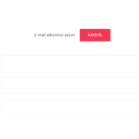
E-BÜLTEN ABONELİĞİ
Yeniliklerden haberdar olmak için haber bültenimize kaydolun
KAYDOL
Üyelik
Kurumsal
Alışveriş
Bizi Takip Edin
Facebook