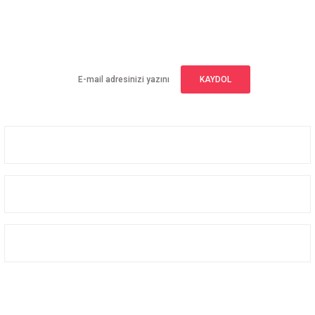
E-BÜLTEN ABONELİĞİ
Yeniliklerden haberdar olmak için haber bültenimize kaydolun
KAYDOL
Üyelik
Kurumsal
Alışveriş
Bizi Takip Edin
Facebook