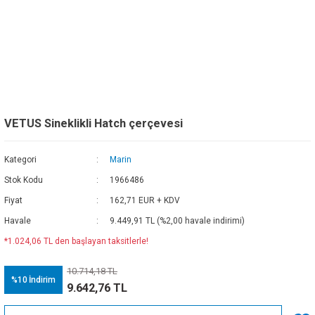
VETUS Sineklikli Hatch çerçevesi
Kategori
Marin
Stok Kodu
1966486
Fiyat
162,71 EUR + KDV
Havale
9.449,91 TL (%2,00 havale indirimi)
*1.024,06 TL den başlayan taksitlerle!
10.714,18 TL
%10
İndirim
9.642,76 TL