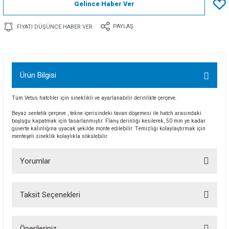
Gelince Haber Ver
PAYLAŞ
FIYATI DÜŞÜNCE HABER VER
Ürün Bilgisi
Tüm Vetus hatchler için sineklikli ve ayarlanabilir derinlikte çerçeve.
Beyaz sentetik çerçeve , tekne içerisindeki tavan döşemesi ile hatch arasındaki
boşluğu kapatmak için tasarlanmıştır. Flanş derinliği kesilerek, 50 mm ye kadar
güverte kalınlığına uyacak şekilde monte edilebilir. Temizliği kolaylaştırmak için
menteşeli sineklik kolaylıkla sökülebilir.
Yorumlar
Taksit Seçenekleri
Bu ürüne ilk yorumu siz yapın!
Önerileriniz