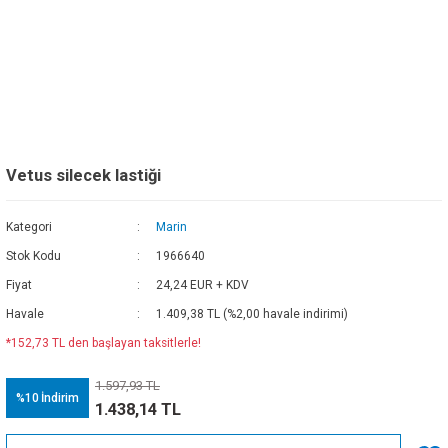
Vetus silecek lastiği
Kategori
Marin
Stok Kodu
1966640
Fiyat
24,24 EUR + KDV
Havale
1.409,38 TL (%2,00 havale indirimi)
*152,73 TL den başlayan taksitlerle!
1.597,93 TL
%10
İndirim
1.438,14 TL