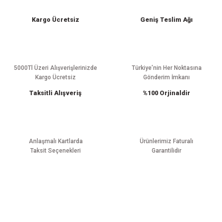
iletebilirsiniz.
Görüş ve önerileriniz için teşekkür ederiz.
Kargo Ücretsiz
Geniş Teslim Ağı
Ürün resmi kalitesiz, bozuk veya görüntülenemiyor.
Ürün açıklamasında eksik bilgiler bulunuyor.
Ürün bilgilerinde hatalar bulunuyor.
5000Tl Üzeri Alışverişlerinizde
Türkiye’nin Her Noktasına
Kargo Ücretsiz
Gönderim İmkanı
Ürün fiyatı diğer sitelerden daha pahalı.
Taksitli Alışveriş
%100 Orjinaldir
Bu ürüne benzer farklı alternatifler olmalı.
Anlaşmalı Kartlarda
Ürünlerimiz Faturalı
Taksit Seçenekleri
Garantilidir
Gönder
E-BÜLTEN ABONELİĞİ
Yeniliklerden haberdar olmak için haber bültenimize kaydolun