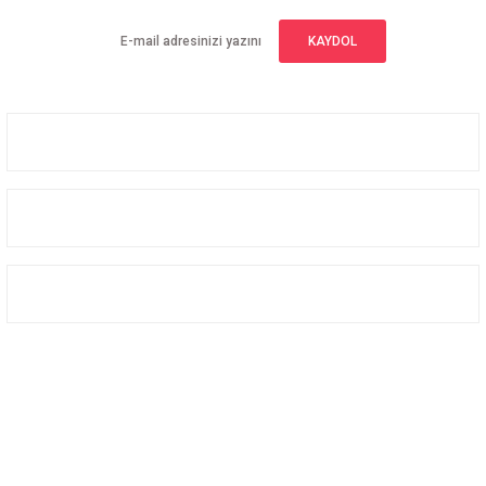
KAYDOL
Üyelik
Kurumsal
Alışveriş
Bizi Takip Edin
Facebook
Instagram
Twitter