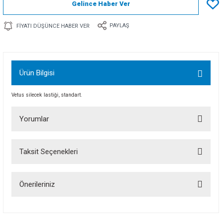
Gelince Haber Ver
PAYLAŞ
FIYATI DÜŞÜNCE HABER VER
Ürün Bilgisi
Vetus silecek lastiği, standart.
Yorumlar
Taksit Seçenekleri
Bu ürüne ilk yorumu siz yapın!
Önerileriniz
Yorum Yaz
Bu ürünün fiyat bilgisi, resim, ürün açıklamalarında ve diğer konularda
yetersiz gördüğünüz noktaları öneri formunu kullanarak tarafımıza