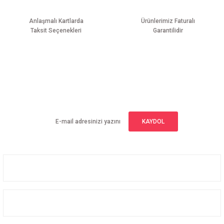
Anlaşmalı Kartlarda
Ürünlerimiz Faturalı
Taksit Seçenekleri
Garantilidir
Gönder
E-BÜLTEN ABONELİĞİ
Yeniliklerden haberdar olmak için haber bültenimize kaydolun
KAYDOL
Üyelik
Kurumsal