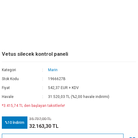
Vetus silecek kontrol paneli
Kategori
Marin
Stok Kodu
1966627B
Fiyat
542,37 EUR + KDV
Havale
31.520,03 TL (%2,00 havale indirimi)
*3.415,74 TL den başlayan taksitlerle!
35.737,00 TL
%10
İndirim
32.163,30 TL