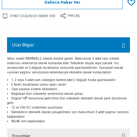
Gelince Haber Ver
PAYLAŞ
FIYATI DÜŞÜNCE HABER VER
Ürün Bilgisi
Vetus model RWPANEL2 silecek kontrol paneli. Maksimum 3 adet cam silecek
motorunu senkronize olarak kumanda eder. Silecekler düşük veya yüksek hız
seviyesinde ve 5 değişik duraklama süresinde ayarlanabilirler. Opsiyonel olarak
sunulan yağmur sensörünün eklenmesiyle otomatik olarak kullanılabilir.
1, 2 veya 3 adet cam sileceğini kontrol eder.2 değişik hızda ayarlanabilir.
5 farklı duraklama süresi ayarı vardır.
Cam yıkama sistemi eklenebilir.
Bağlanan tüm silecekler senkronize olarak çalışır.
Düğme ''off'' konumuna getirilince tüm silecekler otomatik olarak park durumuna
gelir.
12 ve 24V DC sistemlere uyumludur.
Sileceklerin otomatik olarak çalışabilmesi için maksimum 3 adet yağmur sensörü
bağlanabilir.
85x85 mm ebadındadır.
Yorumlar