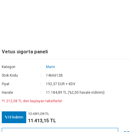
Vetus sigorta paneli
Kategori
Marin
Stok Kodu
1466612B
Fiyat
192,37 EUR + KDV
Havale
11.184,89 TL (%2,00 havale indirimi)
*1.212,08 TL den başlayan taksitlerle!
12.681,28 TL
%10
İndirim
11.413,15 TL