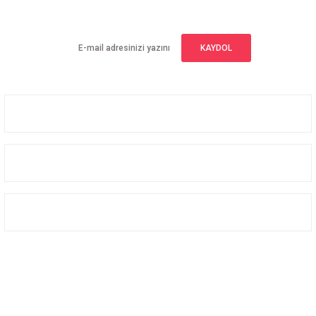
Yeniliklerden haberdar olmak için haber bültenimize kaydolun
KAYDOL
Üyelik
Kurumsal
Alışveriş
Bizi Takip Edin
Facebook
Instagram