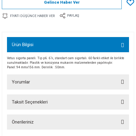
Gelince Haber Ver
PAYLAŞ
FIYATI DÜŞÜNCE HABER VER
Ürün Bilgisi
Vetus sigorta paneli. Tip p6. 6´lı, standart cam sigortalı. 60 farklı etiket ile birlikte
sunulmaktadır. Plastik ve korozyona mukavim malzemelerden yapılmıştır.
Panel: 94 mmx156 mm. Derinlik : 50mm.
Yorumlar
Taksit Seçenekleri
Bu ürüne ilk yorumu siz yapın!
Önerileriniz
Yorum Yaz