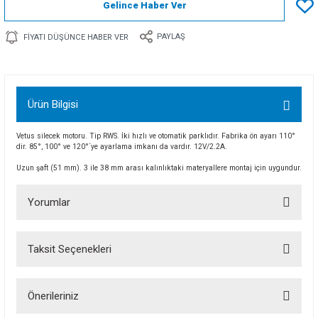
Gelince Haber Ver
PAYLAŞ
FIYATI DÜŞÜNCE HABER VER
Ürün Bilgisi
Vetus silecek motoru. Tip RWS. İki hızlı ve otomatik parklıdır. Fabrika ön ayarı 110°
dir. 85°, 100° ve 120°´ye ayarlama imkanı da vardır. 12V/2.2A.
Uzun şaft (51 mm). 3 ile 38 mm arası kalınlıktaki materyallere montaj için uygundur.
Yorumlar
Taksit Seçenekleri
Bu ürüne ilk yorumu siz yapın!
Önerileriniz
Yorum Yaz