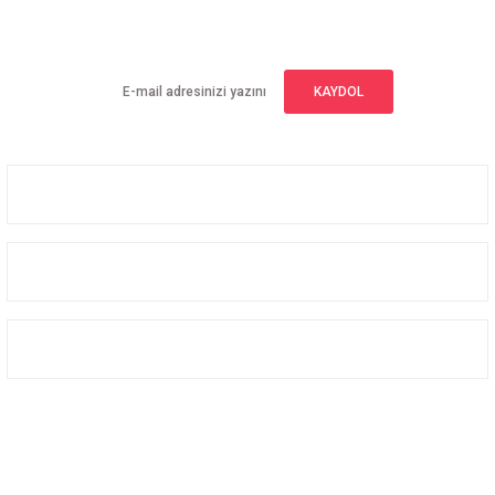
Yeniliklerden haberdar olmak için haber bültenimize kaydolun
KAYDOL
Üyelik
Kurumsal
Alışveriş
Bizi Takip Edin
Facebook