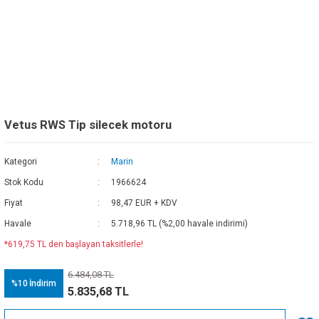
Vetus RWS Tip silecek motoru
Kategori
Marin
Stok Kodu
1966624
Fiyat
98,47 EUR + KDV
Havale
5.718,96 TL (%2,00 havale indirimi)
*619,75 TL den başlayan taksitlerle!
6.484,08 TL
%10
İndirim
5.835,68 TL