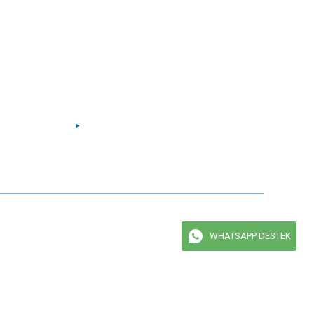
Facebook
Instagram
Twitter
Youtube
maktadır.
WHATSAPP DESTEK