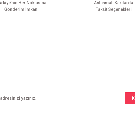
ürkiye’nin Her Noktasına
Anlaşmalı Kartlarda
Gönderim İmkanı
Taksit Seçenekleri
Gönder
E-BÜLTEN ABONELİĞİ
Yeniliklerden haberdar olmak için haber bültenimize kaydolun
K
l
Alışveriş