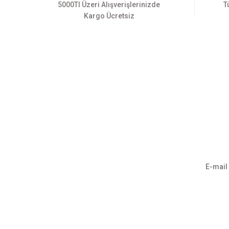
5000Tl Üzeri Alışverişlerinizde
T
Kargo Ücretsiz
Üyelik
Kurumsa