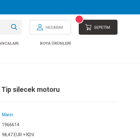
HESABIM
SEPETİM
ANCALARI
BOYA ÜRÜNLERI
Tip silecek motoru
Marin
1966614
98,47 EUR + KDV