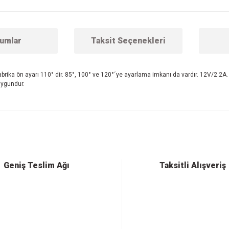
umlar
Taksit Seçenekleri
Fabrika ön ayarı 110° dir. 85°, 100° ve 120°´ye ayarlama imkanı da vardır. 12V/2.2A.
uygundur.
 konularda yetersiz gördüğünüz noktaları öneri formunu kullanarak tarafımıza ilet
Bu ürüne ilk yorumu siz yapın!
Yorum Yaz
Geniş Teslim Ağı
Taksitli Alışveriş