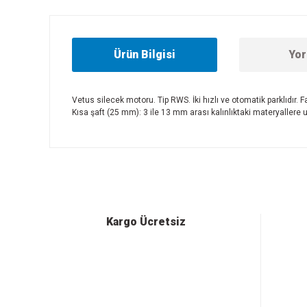
Ürün Bilgisi
Yor
Vetus silecek motoru. Tip RWS. İki hızlı ve otomatik parklıdır. 
Kısa şaft (25 mm): 3 ile 13 mm arası kalınlıktaki materyallere 
Bu ürünün fiyat bilgisi, resim, ürün açıklamalarında ve diğer
Görüş ve önerileriniz için teşekkür ederiz.
Ürün resmi kalitesiz, bozuk veya görüntülenemiyor.
Ürün açıklamasında eksik bilgiler bulunuyor.
Ürün bilgilerinde hatalar bulunuyor.
Kargo Ücretsiz
Ürün fiyatı diğer sitelerden daha pahalı.
Bu ürüne benzer farklı alternatifler olmalı.