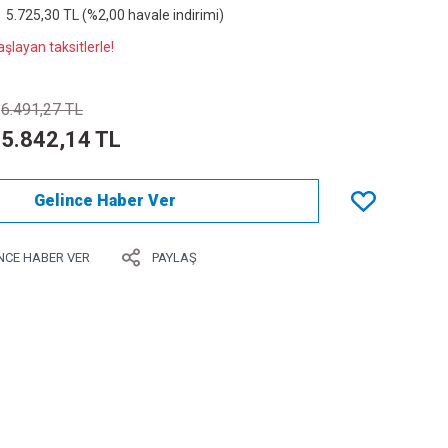
5.725,30 TL (%2,00 havale indirimi)
şlayan taksitlerle!
6.491,27 TL
5.842,14 TL
Gelince Haber Ver
NCE HABER VER
PAYLAŞ