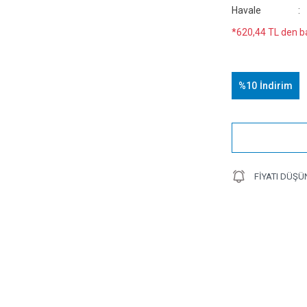
Havale
*620,44 TL den ba
%10
İndirim
FIYATI DÜŞÜ