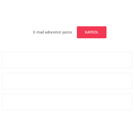
E-BÜLTEN ABONELİĞİ
Yeniliklerden haberdar olmak için haber bültenimize kaydolun
KAYDOL
Üyelik
Kurumsal
Alışveriş
Bizi Takip Edin
Facebook