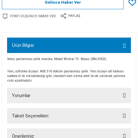
Gelince Haber Ver
PAYLAŞ
FIYATI DÜŞÜNCE HABER VER
Ürün Bilgisi
Vetus paslanmaz çelik manika. Model Mistral 75. Beyaz (RAL9003).
Yeni, sofistike dizayn. AISI 316 döküm paslanmaz çelik. Yeni dizayn alt halkası
sadece el ile sıkılabileceği gibi, standart özel sıkma aleti ile de sıkılarak çalınma
riski azaltılabilir.
Yorumlar
Taksit Seçenekleri
Bu ürüne ilk yorumu siz yapın!
Önerileriniz