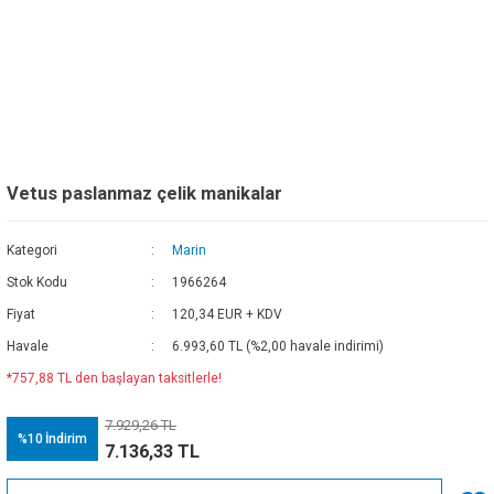
Vetus paslanmaz çelik manikalar
Kategori
Marin
Stok Kodu
1966264
Fiyat
120,34 EUR + KDV
Havale
6.993,60 TL (%2,00 havale indirimi)
*757,88 TL den başlayan taksitlerle!
7.929,26 TL
%10
İndirim
7.136,33 TL