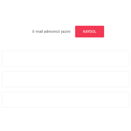
E-BÜLTEN ABONELİĞİ
Yeniliklerden haberdar olmak için haber bültenimize kaydolun
KAYDOL
Üyelik
Kurumsal
Alışveriş
Bizi Takip Edin
Facebook