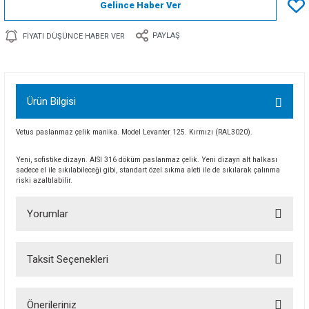
Gelince Haber Ver
PAYLAŞ
FIYATI DÜŞÜNCE HABER VER
Ürün Bilgisi
Vetus paslanmaz çelik manika. Model Levanter 125. Kırmızı (RAL3020).
Yeni, sofistike dizayn. AISI 316 döküm paslanmaz çelik. Yeni dizayn alt halkası
sadece el ile sıkılabileceği gibi, standart özel sıkma aleti ile de sıkılarak çalınma
riski azaltılabilir.
Yorumlar
Taksit Seçenekleri
Bu ürüne ilk yorumu siz yapın!
Önerileriniz