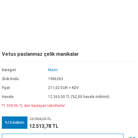
Vetus paslanmaz çelik manikalar
Kategori
Marin
Stok Kodu
1966263
Fiyat
211,02 EUR + KDV
Havale
12.263,50 TL (%2,00 havale indirimi)
*1.328,96 TL den başlayan taksitlerle!
13.904,20 TL
%10
İndirim
12.513,78 TL