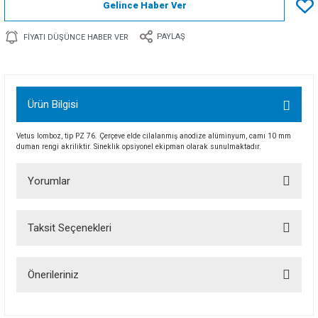
Gelince Haber Ver
PAYLAŞ
FIYATI DÜŞÜNCE HABER VER
Ürün Bilgisi
Vetus lomboz, tip PZ 76. Çerçeve elde cilalanmış anodize alüminyum, camı 10 mm
duman rengi akriliktir. Sineklik opsiyonel ekipman olarak sunulmaktadır.
Yorumlar
Taksit Seçenekleri
Bu ürüne ilk yorumu siz yapın!
Önerileriniz
Yorum Yaz
Bu ürünün fiyat bilgisi, resim, ürün açıklamalarında ve diğer konularda