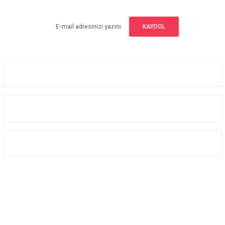
KAYDOL
Üyelik
Kurumsal
Alışveriş
Bizi Takip Edin
Facebook
Instagram