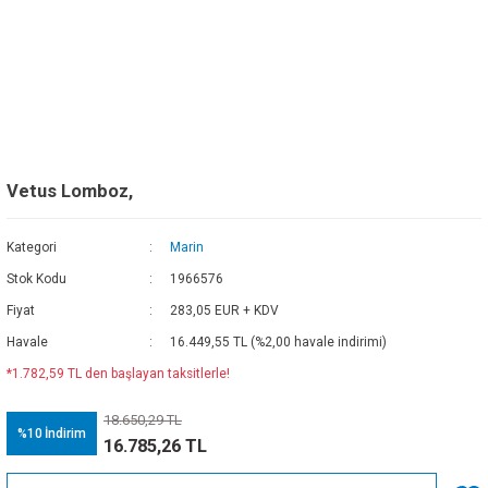
Vetus Lomboz,
Kategori
Marin
Stok Kodu
1966576
Fiyat
283,05 EUR + KDV
Havale
16.449,55 TL (%2,00 havale indirimi)
*1.782,59 TL den başlayan taksitlerle!
18.650,29 TL
%10
İndirim
16.785,26 TL