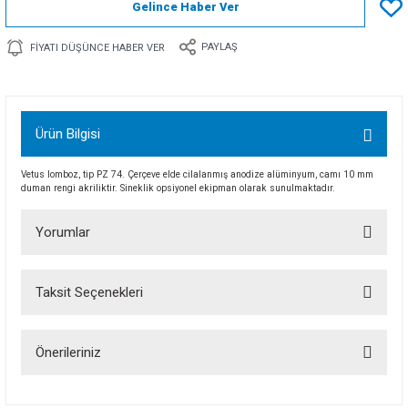
Gelince Haber Ver
PAYLAŞ
FIYATI DÜŞÜNCE HABER VER
Ürün Bilgisi
Vetus lomboz, tip PZ 74. Çerçeve elde cilalanmış anodize alüminyum, camı 10 mm
duman rengi akriliktir. Sineklik opsiyonel ekipman olarak sunulmaktadır.
Yorumlar
Taksit Seçenekleri
Bu ürüne ilk yorumu siz yapın!
Önerileriniz
Yorum Yaz
Bu ürünün fiyat bilgisi, resim, ürün açıklamalarında ve diğer konularda