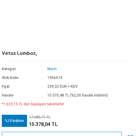
Vetus Lomboz,
Kategori
Marin
Stok Kodu
1966574
Fiyat
259,32 EUR + KDV
Havale
15.070,48 TL (%2,00 havale indirimi)
*1.633,15 TL den başlayan taksitlerle!
17.086,71 TL
%10
İndirim
15.378,04 TL