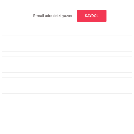
KAYDOL
Üyelik
Kurumsal
Alışveriş
Bizi Takip Edin
Facebook
Instagram