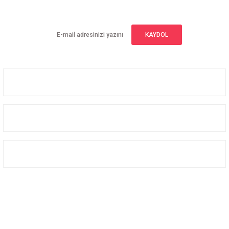
Yeniliklerden haberdar olmak için haber bültenimize kaydolun
KAYDOL
Üyelik
Kurumsal
Alışveriş
Bizi Takip Edin
Facebook
Instagram