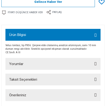
Gelince Haber Ver
PAYLAŞ
FIYATI DÜŞÜNCE HABER VER
Ürün Bilgisi
Vetus lomboz, tip PX56. Çerçeve elde cilalanmış anodize alüminyum, camı 10 mm
duman rengi akriliktir. Sineklik opsiyonel ekipman olarak sunulmaktadır.
CE Sınıfı: A III
Yorumlar
Taksit Seçenekleri
Bu ürüne ilk yorumu siz yapın!
Önerileriniz
Yorum Yaz