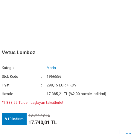
Vetus Lomboz
Kategori
Marin
Stok Kodu
1966556
Fiyat
299,15 EUR + KDV
Havale
17.385,21 TL (%2,00 havale indirimi)
*1.883,99 TL den başlayan taksitlerle!
19.711,13 TL
%10
İndirim
17.740,01 TL