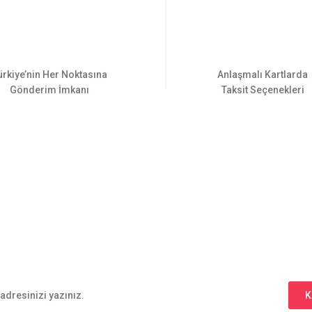
ürkiye’nin Her Noktasına
Anlaşmalı Kartlarda
Gönderim İmkanı
Taksit Seçenekleri
Gönder
E-BÜLTEN ABONELİĞİ
Yeniliklerden haberdar olmak için haber bültenimize kaydolun
K