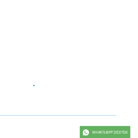
Bizi Takip Edin
Facebook
Instagram
Twitter
Youtube
maktadır.
WHATSAPP DESTEK