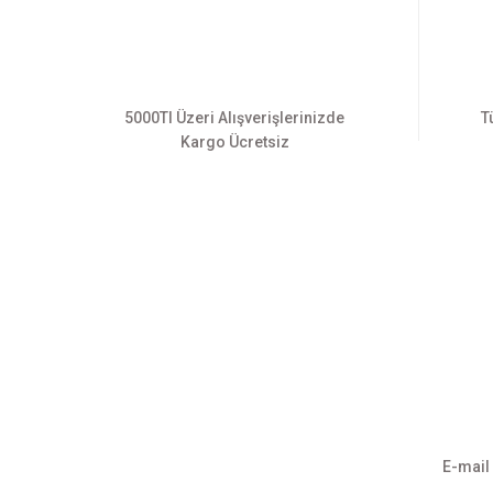
Bu ürüne benzer farklı alternatifler olmalı.
5000Tl Üzeri Alışverişlerinizde
T
Kargo Ücretsiz