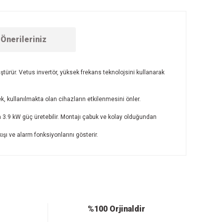
Önerileriniz
nüştürür. Vetus invertör, yüksek frekans teknolojsini kullanarak
k, kullanılmakta olan cihazların etkilenmesini önler.
a 3.9 kW güç üretebilir. Montajı çabuk ve kolay olduğundan
ışı ve alarm fonksiyonlarını gösterir.
ebilirsiniz.
%100 Orjinaldir