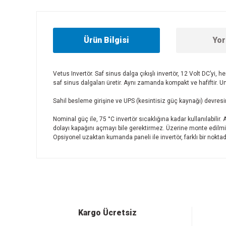
Ürün Bilgisi
Yor
Vetus Invertör. Saf sinus dalga çıkışlı invertör, 12 Volt DC’yi, 
saf sinus dalgaları üretir. Aynı zamanda kompakt ve hafiftir. U
Sahil besleme girişine ve UPS (kesintisiz güç kaynağı) devresin
Nominal güç ile, 75 °C invertör sıcaklığına kadar kullanılabil
dolayı kapağını açmayı bile gerektirmez. Üzerine monte edilmiş 
Opsiyonel uzaktan kumanda paneli ile invertör, farklı bir noktada
Bu ürünün fiyat bilgisi, resim, ürün açıklamalarında ve diğer
Görüş ve önerileriniz için teşekkür ederiz.
Ürün resmi kalitesiz, bozuk veya görüntülenemiyor.
Ürün açıklamasında eksik bilgiler bulunuyor.
Ürün bilgilerinde hatalar bulunuyor.
Kargo Ücretsiz
Ürün fiyatı diğer sitelerden daha pahalı.