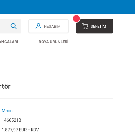
HESABIM
SEPETİM
ANCALARI
BOYA ÜRÜNLERI
rtör
Marin
1466521B
1.877,97 EUR + KDV