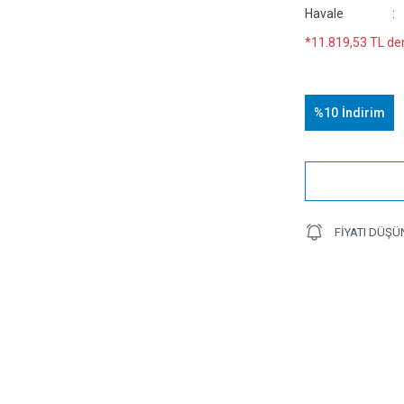
Havale
*11.819,53 TL den
%10
İndirim
FIYATI DÜŞÜ