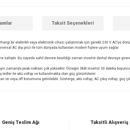
umlar
Taksit Seçenekleri
herhangi bir elektrikli veya elektronik cihazı çalıştırmak için gerekli 230 V AC’ye dö
niversal AC dişi prizi ile tüm dünyada kullanılan modern fişlere uyum sağlar.
e sahiptir. Bu sayede sahil devresi kesildiği zaman invertör derhal devreye girere
ir. Aynı zamanda peak noktası çok yüksektir. Örneğin 3kW invertör 30 dakika boyunc
ledler ile akü voltajı ve kullanılmakta olan güç görüntülenir.
n on veya off konumuna getirilebilir. Gösterge, akü voltajı, AC çıkış voltajı, güç çık
 konularda yetersiz gördüğünüz noktaları öneri formunu kullanarak tarafımıza ilet
Bu ürüne ilk yorumu siz yapın!
Yorum Yaz
Geniş Teslim Ağı
Taksitli Alışveriş