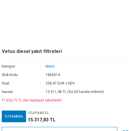
Vetus diesel yakıt filtreleri
Kategori
Marin
Stok Kodu
1866814
Fiyat
258,47 EUR + KDV
Havale
15.011,48 TL (%2,00 havale indirimi)
*1.626,75 TL den başlayan taksitlerle!
17.019,82 TL
%10
İndirim
15.317,83 TL