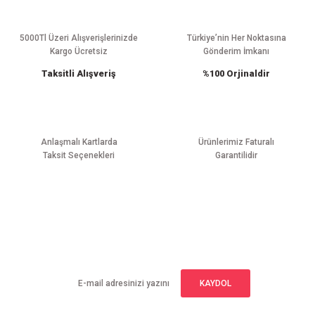
Ürün açıklamasında eksik bilgiler bulunuyor.
Ürün bilgilerinde hatalar bulunuyor.
5000Tl Üzeri Alışverişlerinizde
Türkiye’nin Her Noktasına
Kargo Ücretsiz
Gönderim İmkanı
Ürün fiyatı diğer sitelerden daha pahalı.
Taksitli Alışveriş
%100 Orjinaldir
Bu ürüne benzer farklı alternatifler olmalı.
Anlaşmalı Kartlarda
Ürünlerimiz Faturalı
Taksit Seçenekleri
Garantilidir
Gönder
E-BÜLTEN ABONELİĞİ
Yeniliklerden haberdar olmak için haber bültenimize kaydolun
KAYDOL