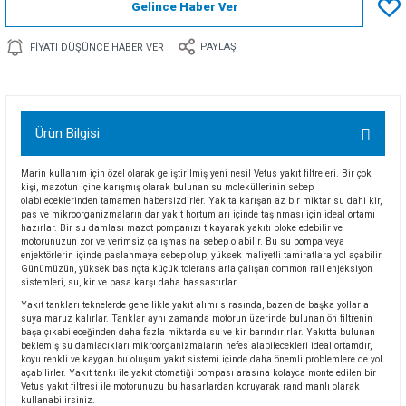
Gelince Haber Ver
PAYLAŞ
FIYATI DÜŞÜNCE HABER VER
Ürün Bilgisi
Marin kullanım için özel olarak geliştirilmiş yeni nesil Vetus yakıt filtreleri. Bir çok
kişi, mazotun içine karışmış olarak bulunan su moleküllerinin sebep
olabileceklerinden tamamen habersizdirler. Yakıta karışan az bir miktar su dahi kir,
pas ve mikroorganizmaların dar yakıt hortumları içinde taşınması için ideal ortamı
hazırlar. Bir su damlası mazot pompanızı tıkayarak yakıtı bloke edebilir ve
motorunuzun zor ve verimsiz çalışmasına sebep olabilir. Bu su pompa veya
enjektörlerin içinde paslanmaya sebep olup, yüksek maliyetli tamiratlara yol açabilir.
Günümüzün, yüksek basınçta küçük toleranslarla çalışan common rail enjeksiyon
sistemleri, su, kir ve pasa karşı daha hassastırlar.
Yakıt tankları teknelerde genellikle yakıt alımı sırasında, bazen de başka yollarla
suya maruz kalırlar. Tanklar aynı zamanda motorun üzerinde bulunan ön filtrenin
başa çıkabileceğinden daha fazla miktarda su ve kir barındırırlar. Yakıtta bulunan
beklemiş su damlacıkları mikroorganizmaların nefes alabilecekleri ideal ortamdır,
koyu renkli ve kaygan bu oluşum yakıt sistemi içinde daha önemli problemlere de yol
açabilirler. Yakıt tankı ile yakıt otomatiği pompası arasına kolayca monte edilen bir
Vetus yakıt filtresi ile motorunuzu bu hasarlardan koruyarak randımanlı olarak
kullanabilirsiniz.