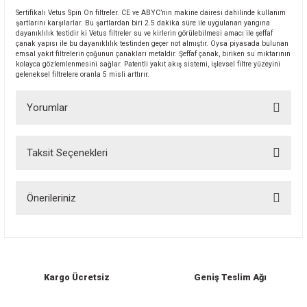
Sertifikalı Vetus Spin On filtreler. CE ve ABYC’nin makine dairesi dahilinde kullanım
şartlarını karşılarlar. Bu şartlardan biri 2.5 dakika süre ile uygulanan yangına
dayanıklılık testidir ki Vetus filtreler su ve kirlerin görülebilmesi amacı ile şeffaf
çanak yapısı ile bu dayanıklılık testinden geçer not almıştır. Oysa piyasada bulunan
emsal yakıt filtrelerin çoğunun çanakları metaldir. Şeffaf çanak, biriken su miktarının
kolayca gözlemlenmesini sağlar. Patentli yakıt akış sistemi, işlevsel filtre yüzeyini
geleneksel filtrelere oranla 5 misli arttırır.
Yorumlar
Taksit Seçenekleri
Bu ürüne ilk yorumu siz yapın!
Önerileriniz
Yorum Yaz
Bu ürünün fiyat bilgisi, resim, ürün açıklamalarında ve diğer konularda
yetersiz gördüğünüz noktaları öneri formunu kullanarak tarafımıza
iletebilirsiniz.
Görüş ve önerileriniz için teşekkür ederiz.
Kargo Ücretsiz
Geniş Teslim Ağı
Ürün resmi kalitesiz, bozuk veya görüntülenemiyor.