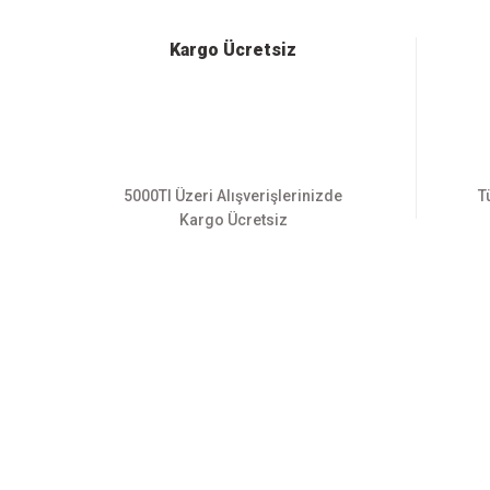
Ürün açıklamasında eksik bilgiler bulunuyor.
Ürün bilgilerinde hatalar bulunuyor.
Kargo Ücretsiz
Ürün fiyatı diğer sitelerden daha pahalı.
Bu ürüne benzer farklı alternatifler olmalı.
5000Tl Üzeri Alışverişlerinizde
T
Kargo Ücretsiz