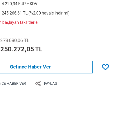
4.220,34 EUR + KDV
245.266,61 TL (%2,00 havale indirimi)
 başlayan taksitlerle!
278.080,06 TL
250.272,05 TL
Gelince Haber Ver
NCE HABER VER
PAYLAŞ