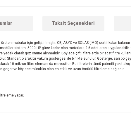
umlar
Taksit Seçenekleri
 üreten motorlar için geliştirilmiştir. CE, ABYC ve SOLAS (IMO) sertifikaları bulunur v
Bu modüler sistem, 5000 HP güce kadar olan motorlara 2-6 adet arası uygulanabilir. 
e yedek olarak göz önüne alınmalıdır. Böylece çiftli filtrelerde bir adet filtre kulla
olur. Standart olarak bir vakum göstergesi ile birlikte sunulur. Gösterge, sarı bölgey
olarak 10 mikron filtre elemanı da mevcuttur. Bu filtrelerin tümü patentli yakıt akış
n geçer ve böylece mümkün olan en etkili ve uzun ömürlü filtreleme sağlanır.
iltreleme yapar.
 konularda yetersiz gördüğünüz noktaları öneri formunu kullanarak tarafımıza ilet
Bu ürüne ilk yorumu siz yapın!