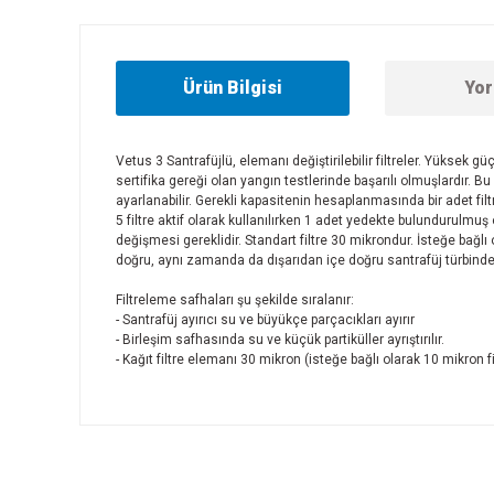
Ürün Bilgisi
Yor
Vetus 3 Santrafüjlü, elemanı değiştirilebilir filtreler. Yüksek güç
sertifika gereği olan yangın testlerinde başarılı olmuşlardır. 
ayarlanabilir. Gerekli kapasitenin hesaplanmasında bir adet filtr
5 filtre aktif olarak kullanılırken 1 adet yedekte bulundurulmuş 
değişmesi gereklidir. Standart filtre 30 mikrondur. İsteğe bağlı 
doğru, aynı zamanda da dışarıdan içe doğru santrafüj türbinde
Filtreleme safhaları şu şekilde sıralanır:
- Santrafüj ayırıcı su ve büyükçe parçacıkları ayırır
- Birleşim safhasında su ve küçük partiküller ayrıştırılır.
- Kağıt filtre elemanı 30 mikron (isteğe bağlı olarak 10 mikron f
Bu ürünün fiyat bilgisi, resim, ürün açıklamalarında ve diğer
Görüş ve önerileriniz için teşekkür ederiz.
Ürün resmi kalitesiz, bozuk veya görüntülenemiyor.