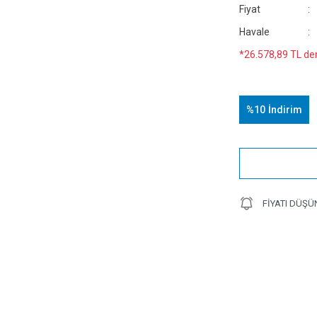
Fiyat
Havale
*26.578,89 TL den
%10
İndirim
FIYATI DÜŞÜ