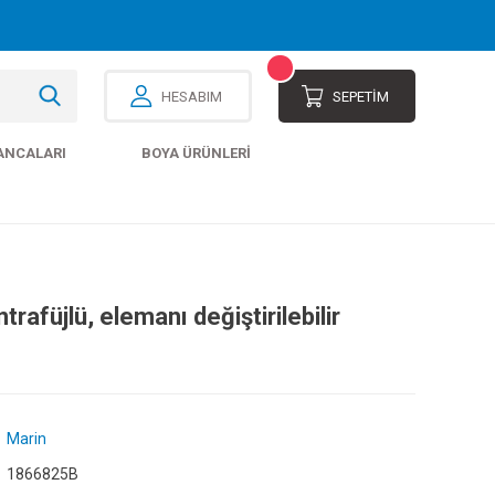
HESABIM
SEPETİM
ANCALARI
BOYA ÜRÜNLERI
trafüjlü, elemanı değiştirilebilir
Marin
1866825B