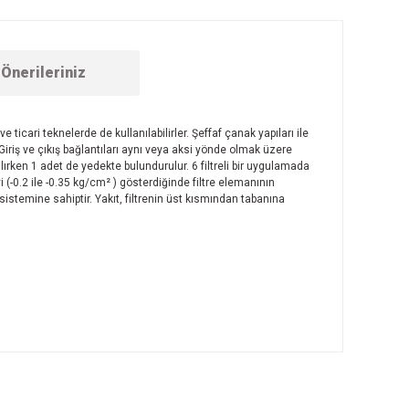
Önerileriniz
e ticari teknelerde de kullanılabilirler. Şeffaf çanak yapıları ile
Giriş ve çıkış bağlantıları aynı veya aksi yönde olmak üzere
nılırken 1 adet de yedekte bulundurulur. 6 filtreli bir uygulamada
i (-0.2 ile -0.35 kg/cm² ) gösterdiğinde filtre elemanının
 sistemine sahiptir. Yakıt, filtrenin üst kısmından tabanına
ebilirsiniz.