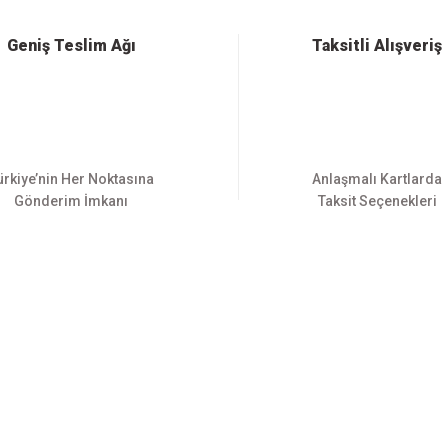
Yorum Yaz
Geniş Teslim Ağı
Taksitli Alışveriş
ürkiye’nin Her Noktasına
Anlaşmalı Kartlarda
Gönderim İmkanı
Taksit Seçenekleri
Gönder
E-BÜLTEN ABONELİĞİ
Yeniliklerden haberdar olmak için haber bültenimize kaydolun