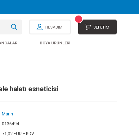
HESABIM
SEPETİM
ANCALARI
BOYA ÜRÜNLERI
le halatı esneticisi
Marin
0136494
71,02 EUR + KDV