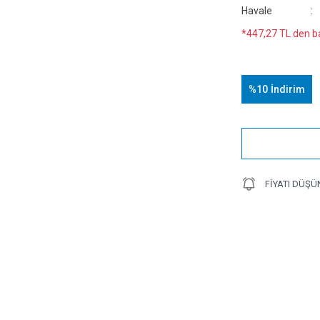
Havale
*447,27 TL den ba
%10
İndirim
FIYATI DÜŞÜ