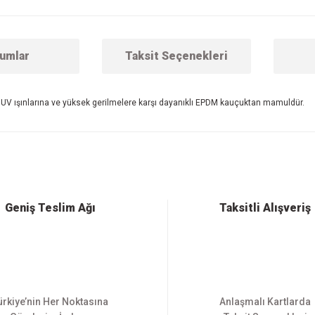
umlar
Taksit Seçenekleri
a, UV ışınlarına ve yüksek gerilmelere karşı dayanıklı EPDM kauçuktan mamuldür.
 konularda yetersiz gördüğünüz noktaları öneri formunu kullanarak tarafımıza ilet
Bu ürüne ilk yorumu siz yapın!
Yorum Yaz
Geniş Teslim Ağı
Taksitli Alışveriş
ürkiye’nin Her Noktasına
Anlaşmalı Kartlarda