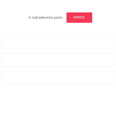
Yeniliklerden haberdar olmak için haber bültenimize kaydolun
KAYDOL
Üyelik
Kurumsal
Alışveriş
Bizi Takip Edin
Facebook
Instagram