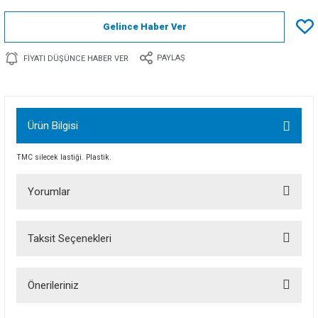
Gelince Haber Ver
PAYLAŞ
FIYATI DÜŞÜNCE HABER VER
Ürün Bilgisi
TMC silecek lastiği. Plastik.
Yorumlar
Taksit Seçenekleri
Bu ürüne ilk yorumu siz yapın!
Önerileriniz
Yorum Yaz