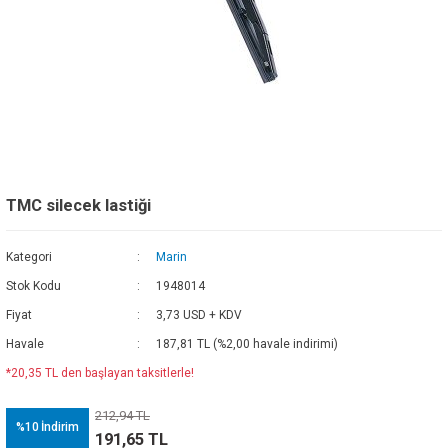
TMC silecek lastiği
Kategori
Marin
Stok Kodu
1948014
Fiyat
3,73 USD + KDV
Havale
187,81 TL (%2,00 havale indirimi)
*20,35 TL den başlayan taksitlerle!
212,94 TL
%10
İndirim
191,65 TL