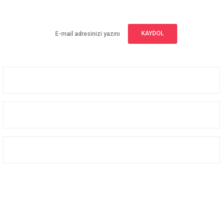
Yeniliklerden haberdar olmak için haber bültenimize kaydolun
KAYDOL
Üyelik
Kurumsal
Alışveriş
Bizi Takip Edin
Facebook
Instagram