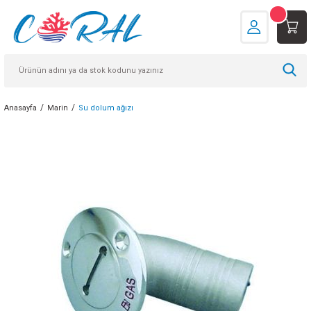
Anasayfa
Marin
Su dolum ağızı