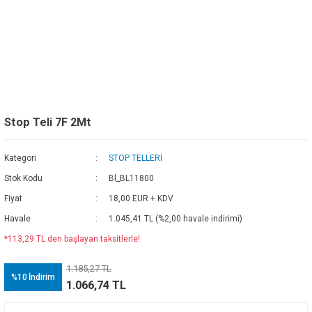
Stop Teli 7F 2Mt
Kategori
STOP TELLERİ
Stok Kodu
Bl_BL11800
Fiyat
18,00 EUR + KDV
Havale
1.045,41 TL (%2,00 havale indirimi)
*113,29 TL den başlayan taksitlerle!
1.185,27 TL
%10
İndirim
1.066,74 TL