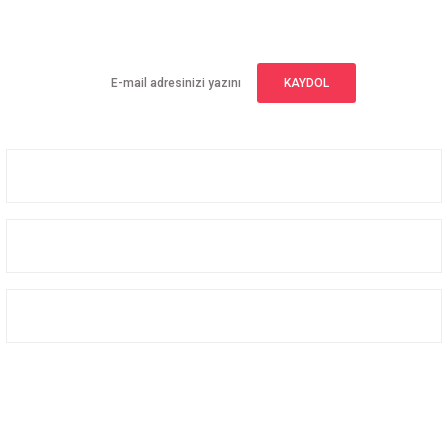
Yeniliklerden haberdar olmak için haber bültenimize kaydolun
KAYDOL
Üyelik
Kurumsal
Alışveriş
Bizi Takip Edin
Facebook