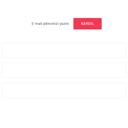
Yeniliklerden haberdar olmak için haber bültenimize kaydolun
KAYDOL
Üyelik
Kurumsal
Alışveriş
Bizi Takip Edin
Facebook