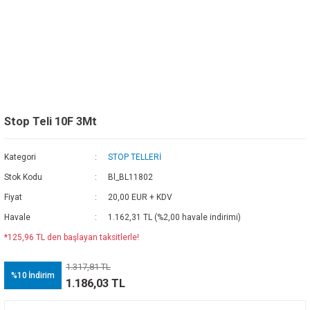
Stop Teli 10F 3Mt
Kategori
STOP TELLERİ
Stok Kodu
Bl_BL11802
Fiyat
20,00 EUR + KDV
Havale
1.162,31 TL (%2,00 havale indirimi)
*125,96 TL den başlayan taksitlerle!
1.317,81 TL
%10
İndirim
1.186,03 TL