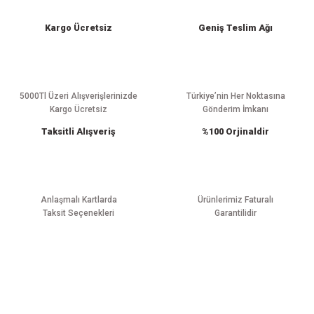
iletebilirsiniz.
Görüş ve önerileriniz için teşekkür ederiz.
Kargo Ücretsiz
Geniş Teslim Ağı
Ürün resmi kalitesiz, bozuk veya görüntülenemiyor.
Ürün açıklamasında eksik bilgiler bulunuyor.
Ürün bilgilerinde hatalar bulunuyor.
5000Tl Üzeri Alışverişlerinizde
Türkiye’nin Her Noktasına
Kargo Ücretsiz
Gönderim İmkanı
Ürün fiyatı diğer sitelerden daha pahalı.
Taksitli Alışveriş
%100 Orjinaldir
Bu ürüne benzer farklı alternatifler olmalı.
Anlaşmalı Kartlarda
Ürünlerimiz Faturalı
Taksit Seçenekleri
Garantilidir
Gönder
E-BÜLTEN ABONELİĞİ
Yeniliklerden haberdar olmak için haber bültenimize kaydolun