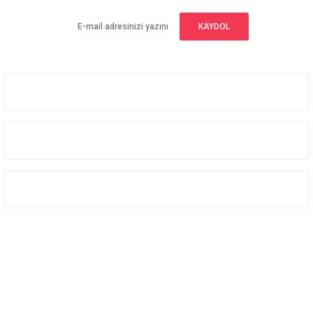
KAYDOL
Üyelik
Kurumsal
Alışveriş
Bizi Takip Edin
Facebook
Instagram
Twitter