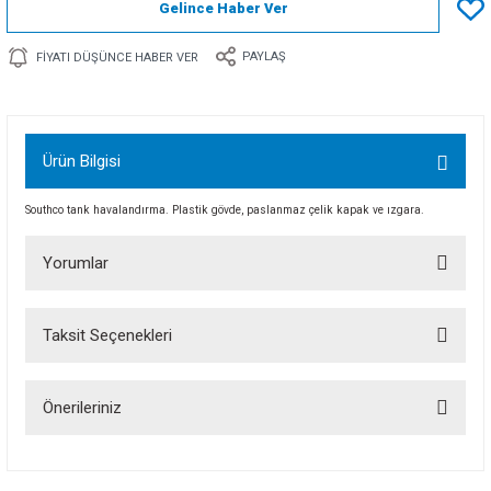
Gelince Haber Ver
PAYLAŞ
FIYATI DÜŞÜNCE HABER VER
Ürün Bilgisi
Southco tank havalandırma. Plastik gövde, paslanmaz çelik kapak ve ızgara.
Yorumlar
Taksit Seçenekleri
Bu ürüne ilk yorumu siz yapın!
Önerileriniz
Yorum Yaz
Bu ürünün fiyat bilgisi, resim, ürün açıklamalarında ve diğer konularda
yetersiz gördüğünüz noktaları öneri formunu kullanarak tarafımıza