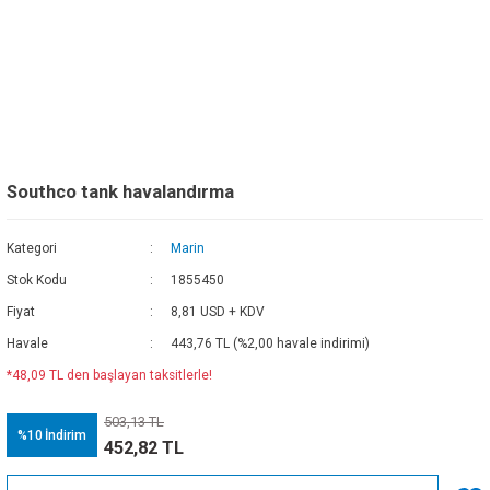
Southco tank havalandırma
Kategori
Marin
Stok Kodu
1855450
Fiyat
8,81 USD + KDV
Havale
443,76 TL (%2,00 havale indirimi)
*48,09 TL den başlayan taksitlerle!
503,13 TL
%10
İndirim
452,82 TL