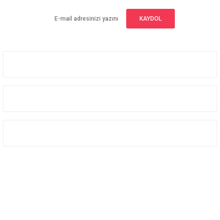
KAYDOL
Üyelik
Kurumsal
Alışveriş
Bizi Takip Edin
Facebook
Instagram
Twitter