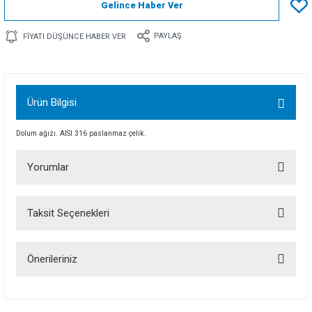
Gelince Haber Ver
PAYLAŞ
FIYATI DÜŞÜNCE HABER VER
Ürün Bilgisi
Dolum ağızı. AISI 316 paslanmaz çelik.
Yorumlar
Taksit Seçenekleri
Bu ürüne ilk yorumu siz yapın!
Önerileriniz
Yorum Yaz
Bu ürünün fiyat bilgisi, resim, ürün açıklamalarında ve diğer konularda
yetersiz gördüğünüz noktaları öneri formunu kullanarak tarafımıza