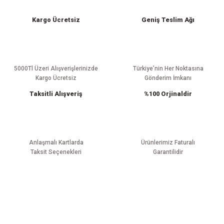
iletebilirsiniz.
Görüş ve önerileriniz için teşekkür ederiz.
Kargo Ücretsiz
Geniş Teslim Ağı
Ürün resmi kalitesiz, bozuk veya görüntülenemiyor.
Ürün açıklamasında eksik bilgiler bulunuyor.
Ürün bilgilerinde hatalar bulunuyor.
5000Tl Üzeri Alışverişlerinizde
Türkiye’nin Her Noktasına
Kargo Ücretsiz
Gönderim İmkanı
Ürün fiyatı diğer sitelerden daha pahalı.
Taksitli Alışveriş
%100 Orjinaldir
Bu ürüne benzer farklı alternatifler olmalı.
Anlaşmalı Kartlarda
Ürünlerimiz Faturalı
Taksit Seçenekleri
Garantilidir
Gönder
E-BÜLTEN ABONELİĞİ
Yeniliklerden haberdar olmak için haber bültenimize kaydolun