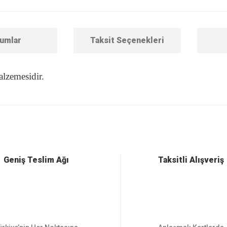
umlar
Taksit Seçenekleri
alzemesidir.
 konularda yetersiz gördüğünüz noktaları öneri formunu kullanarak tarafımıza ilet
Bu ürüne ilk yorumu siz yapın!
Yorum Yaz
Geniş Teslim Ağı
Taksitli Alışveriş