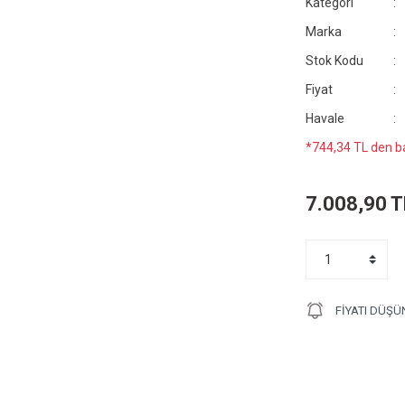
Kategori
Marka
Stok Kodu
Fiyat
Havale
*744,34 TL den ba
7.008,90 T
FIYATI DÜŞÜ