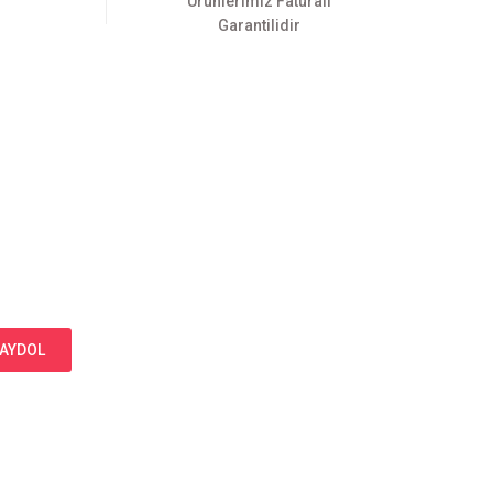
Ürünlerimiz Faturalı
Garantilidir
AYDOL
Bizi Takip Edin