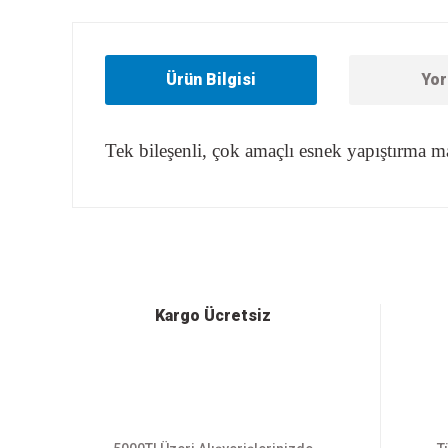
Ürün Bilgisi
Yor
Tek bileşenli, çok amaçlı esnek yapıştırma m
Bu ürünün fiyat bilgisi, resim, ürün açıklamalarında ve diğer
Görüş ve önerileriniz için teşekkür ederiz.
Ürün resmi kalitesiz, bozuk veya görüntülenemiyor.
Ürün açıklamasında eksik bilgiler bulunuyor.
Ürün bilgilerinde hatalar bulunuyor.
Kargo Ücretsiz
Ürün fiyatı diğer sitelerden daha pahalı.
Bu ürüne benzer farklı alternatifler olmalı.