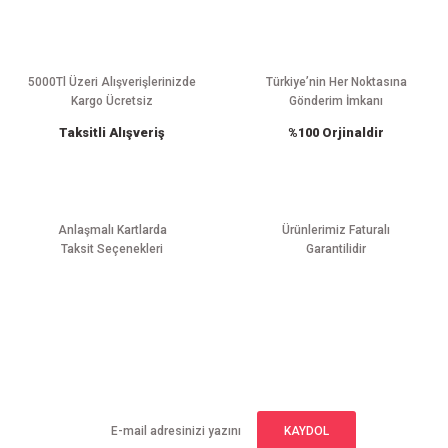
Ürün resmi kalitesiz, bozuk veya görüntülenemiyor.
Ürün açıklamasında eksik bilgiler bulunuyor.
Ürün bilgilerinde hatalar bulunuyor.
5000Tl Üzeri Alışverişlerinizde
Türkiye’nin Her Noktasına
Kargo Ücretsiz
Gönderim İmkanı
Ürün fiyatı diğer sitelerden daha pahalı.
Taksitli Alışveriş
%100 Orjinaldir
Bu ürüne benzer farklı alternatifler olmalı.
Anlaşmalı Kartlarda
Ürünlerimiz Faturalı
Taksit Seçenekleri
Garantilidir
Gönder
E-BÜLTEN ABONELİĞİ
Yeniliklerden haberdar olmak için haber bültenimize kaydolun
KAYDOL