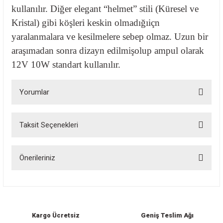
kullanılır. Diğer elegant “helmet” stili (Küresel ve
Kristal) gibi köşleri keskin
olmadığıiçn
yaralanmalara ve kesilmelere sebep olmaz. Uzun bir
araşımadan sonra dizayn edilmişolup ampul olarak
12V 10W standart kullanılır.
Yorumlar
Taksit Seçenekleri
Bu ürüne ilk yorumu siz yapın!
Önerileriniz
Yorum Yaz
Bu ürünün fiyat bilgisi, resim, ürün açıklamalarında ve diğer konularda
yetersiz gördüğünüz noktaları öneri formunu kullanarak tarafımıza
iletebilirsiniz.
Görüş ve önerileriniz için teşekkür ederiz.
Kargo Ücretsiz
Geniş Teslim Ağı