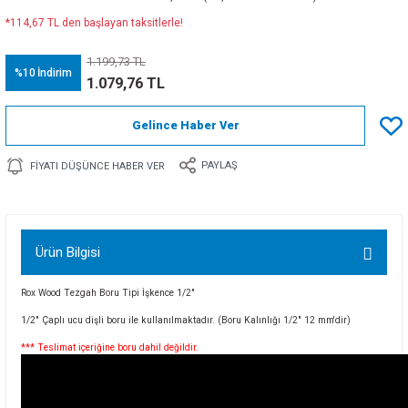
*114,67 TL den başlayan taksitlerle!
1.199,73 TL
%10
İndirim
1.079,76 TL
Gelince Haber Ver
PAYLAŞ
FIYATI DÜŞÜNCE HABER VER
Ürün Bilgisi
Rox Wood Tezgah Boru Tipi İşkence 1/2"
1/2" Çaplı ucu dişli boru ile kullanılmaktadır. (Boru Kalınlığı 1/2" 12 mm'dir)
*** Teslimat içeriğine boru dahil değildir.