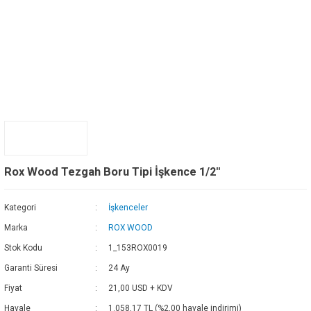
Rox Wood Tezgah Boru Tipi İşkence 1/2''
Kategori
İşkenceler
Marka
ROX WOOD
Stok Kodu
1_153ROX0019
Garanti Süresi
24 Ay
Fiyat
21,00 USD + KDV
Havale
1.058,17 TL (%2,00 havale indirimi)