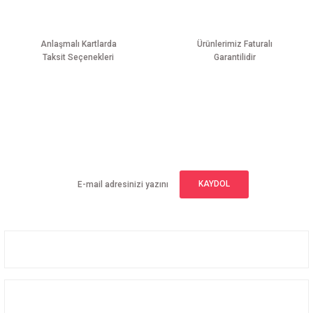
Anlaşmalı Kartlarda
Ürünlerimiz Faturalı
Taksit Seçenekleri
Garantilidir
Gönder
E-BÜLTEN ABONELİĞİ
Yeniliklerden haberdar olmak için haber bültenimize kaydolun
KAYDOL
Üyelik
Kurumsal