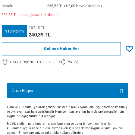
Havale
235,58 TL (%2,00 havale indirimi)
*25,53 TL den başlayan taksitlerle!
267,10 TL
%10
İndirim
240,39 TL
Gelince Haber Ver
PAYLAŞ
FIYATI DÜŞÜNCE HABER VER
Ürün Bilgisi
Ham ve kurutulmuş olarak gönderilmektedir. Kaşık oyma için uygun formda kesilmiş
ve oymaya hazır hale getirilmiştir Hem yeni başlayanlar hem de profesyoneller için
uygun bir ağaç türüdür. Akçaağaç
Müzik aletleri, puro kutuları, araba kaplama ve daha bir çok hobi işleri için
kullanıma uygun ağaç türüdür. Oyma işleri için son derece uygun ve yumuşak bir
ağaçtır. Bir çok projenizde rahatlıkla kullanabilirsiniz.