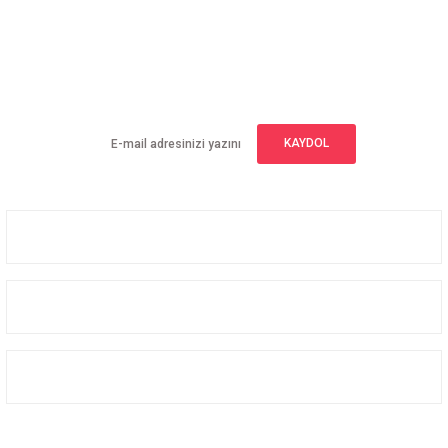
E-BÜLTEN ABONELİĞİ
Yeniliklerden haberdar olmak için haber bültenimize kaydolun
KAYDOL
Üyelik
Kurumsal
Alışveriş
Bizi Takip Edin