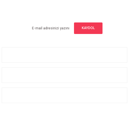
E-BÜLTEN ABONELİĞİ
Yeniliklerden haberdar olmak için haber bültenimize kaydolun
KAYDOL
Üyelik
Kurumsal
Alışveriş
Bizi Takip Edin
Facebook