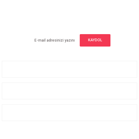
E-BÜLTEN ABONELİĞİ
Yeniliklerden haberdar olmak için haber bültenimize kaydolun
KAYDOL
Üyelik
Kurumsal
Alışveriş
Bizi Takip Edin