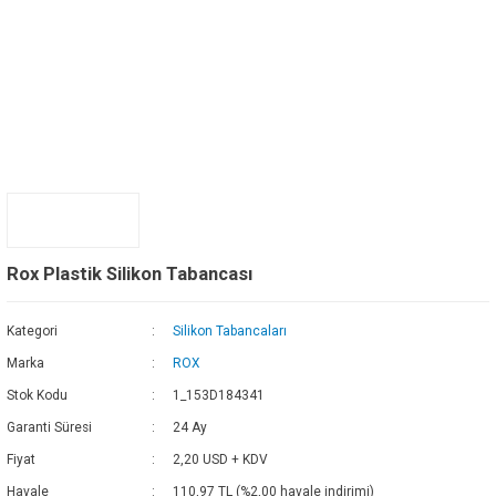
Rox Plastik Silikon Tabancası
Kategori
Silikon Tabancaları
Marka
ROX
Stok Kodu
1_153D184341
Garanti Süresi
24 Ay
Fiyat
2,20 USD + KDV
Havale
110,97 TL (%2,00 havale indirimi)