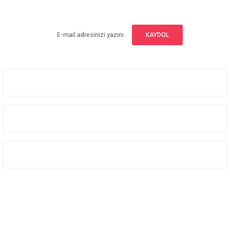
Yeniliklerden haberdar olmak için haber bültenimize kaydolun
KAYDOL
Üyelik
Kurumsal
Alışveriş
Bizi Takip Edin
Facebook
Instagram