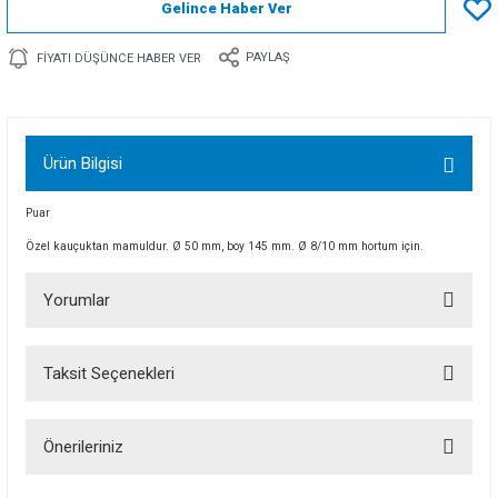
Gelince Haber Ver
PAYLAŞ
FIYATI DÜŞÜNCE HABER VER
Ürün Bilgisi
Puar
Özel kauçuktan mamuldur. Ø 50 mm, boy 145 mm. Ø 8/10 mm hortum için.
Yorumlar
Taksit Seçenekleri
Bu ürüne ilk yorumu siz yapın!
Önerileriniz
Yorum Yaz