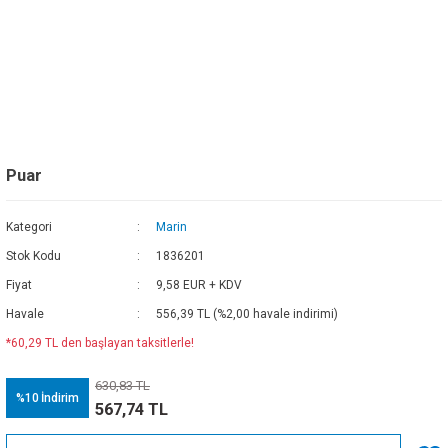
Puar
Kategori
Marin
Stok Kodu
1836201
Fiyat
9,58 EUR + KDV
Havale
556,39 TL (%2,00 havale indirimi)
*60,29 TL den başlayan taksitlerle!
630,83 TL
%10
İndirim
567,74 TL