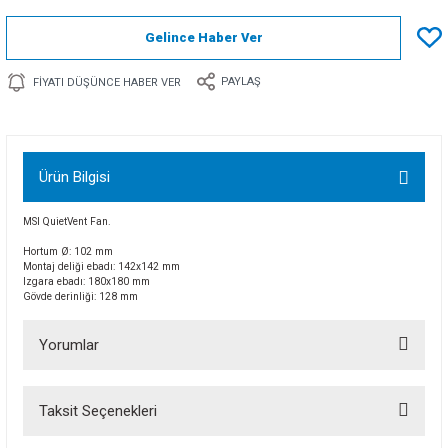
Gelince Haber Ver
PAYLAŞ
FIYATI DÜŞÜNCE HABER VER
Ürün Bilgisi
MSI QuietVent Fan.
Hortum Ø: 102 mm
Montaj deliği ebadı: 142x142 mm
Izgara ebadı: 180x180 mm
Gövde derinliği: 128 mm
Yorumlar
Taksit Seçenekleri
Bu ürüne ilk yorumu siz yapın!