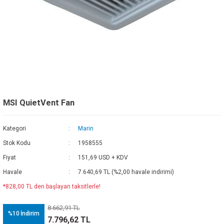
MSI QuietVent Fan
Kategori
Marin
Stok Kodu
1958555
Fiyat
151,69 USD + KDV
Havale
7.640,69 TL (%2,00 havale indirimi)
*828,00 TL den başlayan taksitlerle!
8.662,91 TL
%10
İndirim
7.796,62 TL