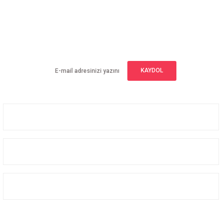
E-BÜLTEN ABONELİĞİ
Yeniliklerden haberdar olmak için haber bültenimize kaydolun
KAYDOL
Üyelik
Kurumsal
Alışveriş
Bizi Takip Edin