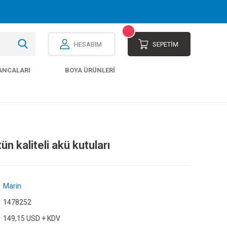
HESABIM
SEPETİM
ANCALARI
BOYA ÜRÜNLERI
ün kaliteli akü kutuları
Marin
1478252
149,15 USD + KDV