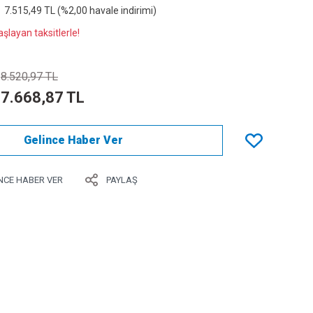
7.515,49 TL (%2,00 havale indirimi)
şlayan taksitlerle!
8.520,97 TL
7.668,87 TL
Gelince Haber Ver
NCE HABER VER
PAYLAŞ