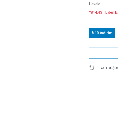
Havale
*814,43 TL den ba
%10
İndirim
FIYATI DÜŞÜ