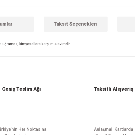
umlar
Taksit Seçenekleri
ona uğramaz, kimyasallara karşı mukavimdir.
 konularda yetersiz gördüğünüz noktaları öneri formunu kullanarak tarafımıza ilet
Bu ürüne ilk yorumu siz yapın!
Yorum Yaz
Geniş Teslim Ağı
Taksitli Alışveriş
ürkiye’nin Her Noktasına
Anlaşmalı Kartlarda