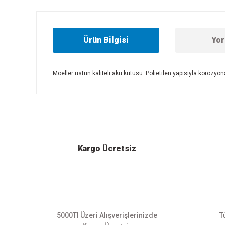
Ürün Bilgisi
Yor
Moeller üstün kaliteli akü kutusu. Polietilen yapısıyla korozy
Bu ürünün fiyat bilgisi, resim, ürün açıklamalarında ve diğer
Görüş ve önerileriniz için teşekkür ederiz.
Ürün resmi kalitesiz, bozuk veya görüntülenemiyor.
Ürün açıklamasında eksik bilgiler bulunuyor.
Ürün bilgilerinde hatalar bulunuyor.
Kargo Ücretsiz
Ürün fiyatı diğer sitelerden daha pahalı.
Bu ürüne benzer farklı alternatifler olmalı.
5000Tl Üzeri Alışverişlerinizde
T