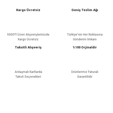
iletebilirsiniz.
Görüş ve önerileriniz için teşekkür ederiz.
Kargo Ücretsiz
Geniş Teslim Ağı
Ürün resmi kalitesiz, bozuk veya görüntülenemiyor.
Ürün açıklamasında eksik bilgiler bulunuyor.
Ürün bilgilerinde hatalar bulunuyor.
5000Tl Üzeri Alışverişlerinizde
Türkiye’nin Her Noktasına
Kargo Ücretsiz
Gönderim İmkanı
Ürün fiyatı diğer sitelerden daha pahalı.
Taksitli Alışveriş
%100 Orjinaldir
Bu ürüne benzer farklı alternatifler olmalı.
Anlaşmalı Kartlarda
Ürünlerimiz Faturalı
Taksit Seçenekleri
Garantilidir
Gönder
E-BÜLTEN ABONELİĞİ
Yeniliklerden haberdar olmak için haber bültenimize kaydolun