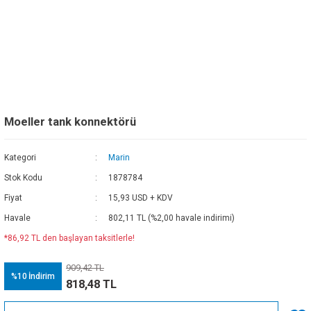
Moeller tank konnektörü
Kategori
Marin
Stok Kodu
1878784
Fiyat
15,93 USD + KDV
Havale
802,11 TL (%2,00 havale indirimi)
*86,92 TL den başlayan taksitlerle!
909,42 TL
%10
İndirim
818,48 TL