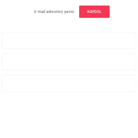
KAYDOL
Üyelik
Kurumsal
Alışveriş
Bizi Takip Edin
Facebook
Instagram
Twitter