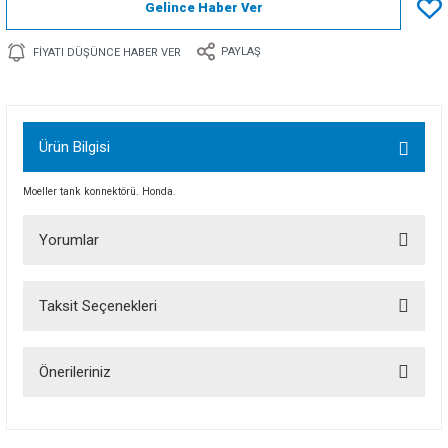
Gelince Haber Ver
PAYLAŞ
FIYATI DÜŞÜNCE HABER VER
Ürün Bilgisi
Moeller tank konnektörü. Honda.
Yorumlar
Taksit Seçenekleri
Bu ürüne ilk yorumu siz yapın!
Önerileriniz
Yorum Yaz
Bu ürünün fiyat bilgisi, resim, ürün açıklamalarında ve diğer konularda
yetersiz gördüğünüz noktaları öneri formunu kullanarak tarafımıza