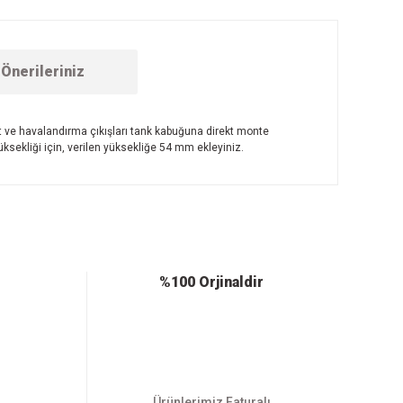
Önerileriniz
kıt ve havalandırma çıkışları tank kabuğuna direkt monte
üksekliği için, verilen yüksekliğe 54 mm ekleyiniz.
ebilirsiniz.
%100 Orjinaldir
Ürünlerimiz Faturalı