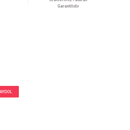
Garantilidir
AYDOL
Bizi Takip Edin