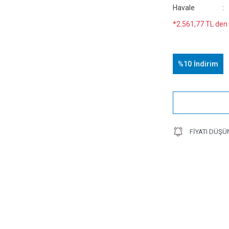
Havale
*2.561,77 TL den 
%10
İndirim
FIYATI DÜŞÜ