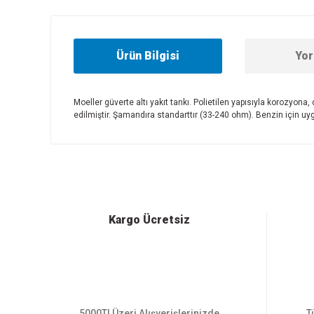
Ürün Bilgisi
Yor
Moeller güverte altı yakıt tankı. Polietilen yapısıyla korozyon
edilmiştir. Şamandıra standarttır (33-240 ohm). Benzin için uygu
Bu ürünün fiyat bilgisi, resim, ürün açıklamalarında ve diğer
Görüş ve önerileriniz için teşekkür ederiz.
Ürün resmi kalitesiz, bozuk veya görüntülenemiyor.
Ürün açıklamasında eksik bilgiler bulunuyor.
Ürün bilgilerinde hatalar bulunuyor.
Kargo Ücretsiz
Ürün fiyatı diğer sitelerden daha pahalı.
Bu ürüne benzer farklı alternatifler olmalı.
5000Tl Üzeri Alışverişlerinizde
T