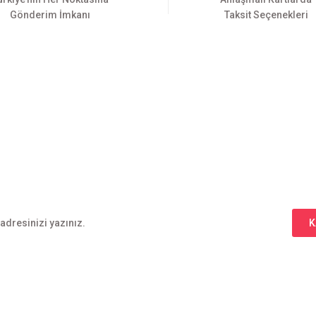
Gönderim İmkanı
Taksit Seçenekleri
Gönder
E-BÜLTEN ABONELİĞİ
Yeniliklerden haberdar olmak için haber bültenimize kaydolun
K
l
Alışveriş