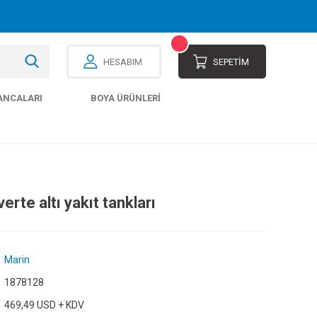
HESABIM
SEPETİM
ANCALARI
BOYA ÜRÜNLERI
erte altı yakıt tankları
Marin
1878128
469,49 USD + KDV