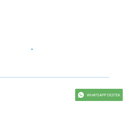
Facebook
Instagram
Twitter
Youtube
maktadır.
WHATSAPP DESTEK