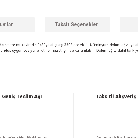
umlar
Taksit Seçenekleri
a, darbelere mukavimdir. 3/8˝ yakıt çıkışı 360º dönebilir. Alüminyum dolum ağzı, ya
ndur, uygun opsiyonel kit ile mazot için de kullanılabilir. Dolum ağızı dahil tank y
 konularda yetersiz gördüğünüz noktaları öneri formunu kullanarak tarafımıza ilet
Bu ürüne ilk yorumu siz yapın!
Yorum Yaz
Geniş Teslim Ağı
Taksitli Alışveriş
ürkiye’nin Her Noktasına
Anlaşmalı Kartlarda