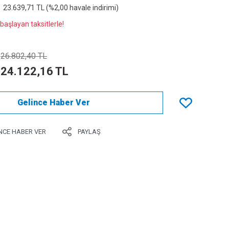
23.639,71 TL (%2,00 havale indirimi)
başlayan taksitlerle!
26.802,40 TL
24.122,16 TL
Gelince Haber Ver
NCE HABER VER
PAYLAŞ