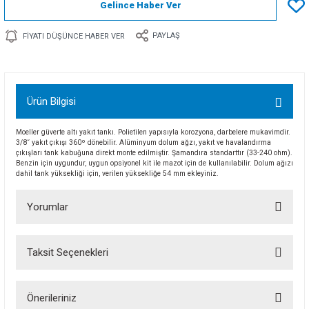
Gelince Haber Ver
PAYLAŞ
FIYATI DÜŞÜNCE HABER VER
Ürün Bilgisi
Moeller güverte altı yakıt tankı. Polietilen yapısıyla korozyona, darbelere mukavimdir.
3/8˝ yakıt çıkışı 360º dönebilir. Alüminyum dolum ağzı, yakıt ve havalandırma
çıkışları tank kabuğuna direkt monte edilmiştir. Şamandıra standarttır (33-240 ohm).
Benzin için uygundur, uygun opsiyonel kit ile mazot için de kullanılabilir. Dolum ağızı
dahil tank yüksekliği için, verilen yüksekliğe 54 mm ekleyiniz.
Yorumlar
Taksit Seçenekleri
Bu ürüne ilk yorumu siz yapın!
Önerileriniz
Yorum Yaz