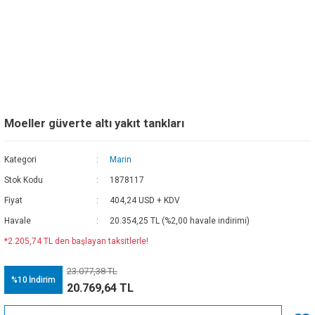
Moeller güverte altı yakıt tankları
Kategori
Marin
Stok Kodu
1878117
Fiyat
404,24 USD + KDV
Havale
20.354,25 TL (%2,00 havale indirimi)
*2.205,74 TL den başlayan taksitlerle!
23.077,38 TL
%10
İndirim
20.769,64 TL