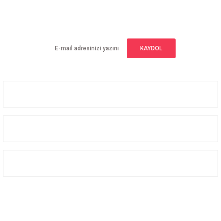
E-BÜLTEN ABONELİĞİ
Yeniliklerden haberdar olmak için haber bültenimize kaydolun
KAYDOL
Üyelik
Kurumsal
Alışveriş
Bizi Takip Edin
Facebook