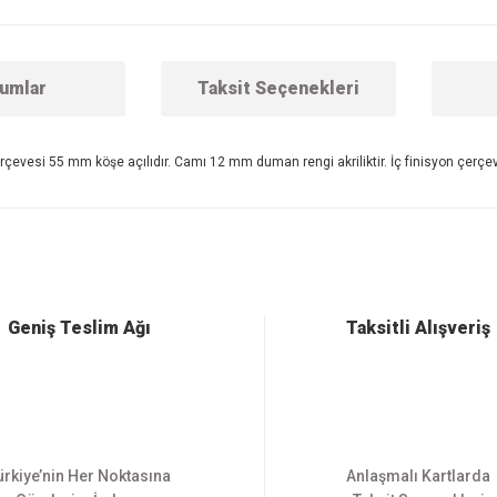
umlar
Taksit Seçenekleri
rçevesi 55 mm köşe açılıdır. Camı 12 mm duman rengi akriliktir. İç finisyon çerçe
 konularda yetersiz gördüğünüz noktaları öneri formunu kullanarak tarafımıza ilet
Bu ürüne ilk yorumu siz yapın!
Yorum Yaz
Geniş Teslim Ağı
Taksitli Alışveriş
ürkiye’nin Her Noktasına
Anlaşmalı Kartlarda