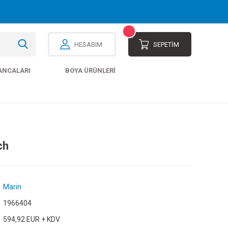
HESABIM
SEPETİM
ANCALARI
BOYA ÜRÜNLERI
ch
Marin
1966404
594,92 EUR + KDV