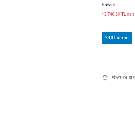
Havale
*3.746,69 TL den 
%10
İndirim
FIYATI DÜŞÜ