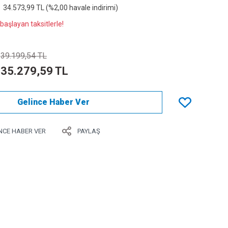
34.573,99 TL (%2,00 havale indirimi)
başlayan taksitlerle!
39.199,54 TL
35.279,59 TL
Gelince Haber Ver
NCE HABER VER
PAYLAŞ