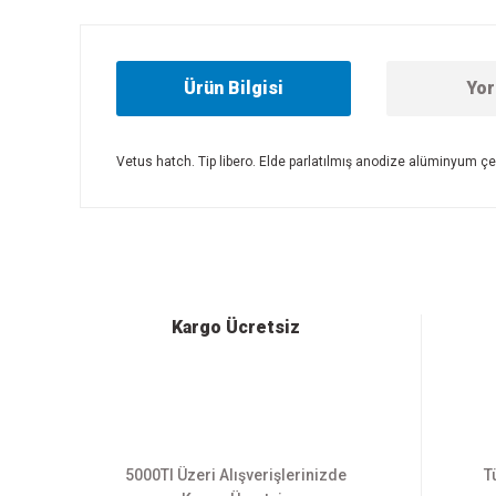
Ürün Bilgisi
Yor
Vetus hatch. Tip libero. Elde parlatılmış anodize alüminyum çe
Bu ürünün fiyat bilgisi, resim, ürün açıklamalarında ve diğer
Görüş ve önerileriniz için teşekkür ederiz.
Ürün resmi kalitesiz, bozuk veya görüntülenemiyor.
Ürün açıklamasında eksik bilgiler bulunuyor.
Ürün bilgilerinde hatalar bulunuyor.
Kargo Ücretsiz
Ürün fiyatı diğer sitelerden daha pahalı.
Bu ürüne benzer farklı alternatifler olmalı.
5000Tl Üzeri Alışverişlerinizde
T