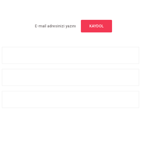
Yeniliklerden haberdar olmak için haber bültenimize kaydolun
KAYDOL
Üyelik
Kurumsal
Alışveriş
Bizi Takip Edin
Facebook