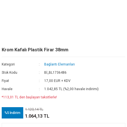
Krom Kafalı Plastik Firar 38mm
Kategori
Bağlantı Elemanları
Stok Kodu
Bl_BL1736486
Fiyat
17,00 EUR + KDV
Havale
1.042,85 TL (%2,00 havale indirimi)
*113,01 TL den başlayan taksitlerle!
1.120,14 TL
%5
İndirim
1.064,13 TL