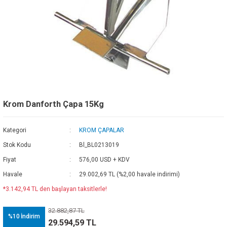
Krom Danforth Çapa 15Kg
Kategori
KROM ÇAPALAR
Stok Kodu
Bl_BL0213019
Fiyat
576,00 USD + KDV
Havale
29.002,69 TL (%2,00 havale indirimi)
*3.142,94 TL den başlayan taksitlerle!
32.882,87 TL
%10
İndirim
29.594,59 TL