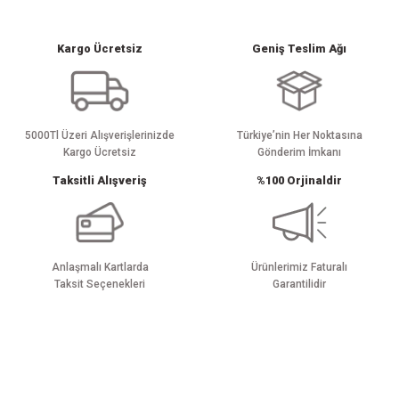
yetersiz gördüğünüz noktaları öneri formunu kullanarak tarafımıza
iletebilirsiniz.
Görüş ve önerileriniz için teşekkür ederiz.
Kargo Ücretsiz
Geniş Teslim Ağı
Ürün resmi kalitesiz, bozuk veya görüntülenemiyor.
Ürün açıklamasında eksik bilgiler bulunuyor.
Ürün bilgilerinde hatalar bulunuyor.
5000Tl Üzeri Alışverişlerinizde
Türkiye’nin Her Noktasına
Kargo Ücretsiz
Gönderim İmkanı
Ürün fiyatı diğer sitelerden daha pahalı.
Taksitli Alışveriş
%100 Orjinaldir
Bu ürüne benzer farklı alternatifler olmalı.
Anlaşmalı Kartlarda
Ürünlerimiz Faturalı
Taksit Seçenekleri
Garantilidir
Gönder
E-BÜLTEN ABONELİĞİ
Yeniliklerden haberdar olmak için haber bültenimize kaydolun