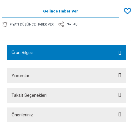
Gelince Haber Ver
PAYLAŞ
FIYATI DÜŞÜNCE HABER VER
Ürün Bilgisi
Yorumlar
Taksit Seçenekleri
Bu ürüne ilk yorumu siz yapın!
Önerileriniz
Yorum Yaz
Bu ürünün fiyat bilgisi, resim, ürün açıklamalarında ve diğer konularda