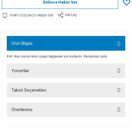
Gelince Haber Ver
PAYLAŞ
FIYATI DÜŞÜNCE HABER VER
Ürün Bilgisi
Kilit. Ana zincire ikinci çıpayı bağlamak için kullanılır. Paslanmaz çelik.
Yorumlar
Taksit Seçenekleri
Bu ürüne ilk yorumu siz yapın!
Önerileriniz
Yorum Yaz
Bu ürünün fiyat bilgisi, resim, ürün açıklamalarında ve diğer konularda
yetersiz gördüğünüz noktaları öneri formunu kullanarak tarafımıza