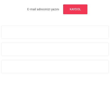
KAYDOL
Üyelik
Kurumsal
Alışveriş
Bizi Takip Edin
Facebook
Instagram
Twitter