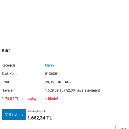
Kilit
Kategori
Marin
Stok Kodu
0136801
Fiyat
28,05 EUR + KDV
Havale
1.629,09 TL (%2,00 havale indirimi)
*176,54 TL den başlayan taksitlerle!
1.847,05 TL
%10
İndirim
1.662,34 TL