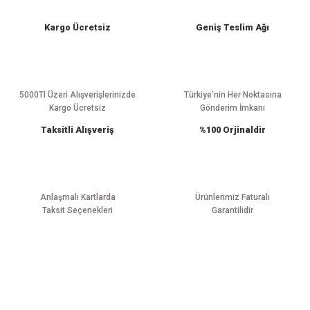
iletebilirsiniz.
Görüş ve önerileriniz için teşekkür ederiz.
Kargo Ücretsiz
Geniş Teslim Ağı
Ürün resmi kalitesiz, bozuk veya görüntülenemiyor.
Ürün açıklamasında eksik bilgiler bulunuyor.
Ürün bilgilerinde hatalar bulunuyor.
5000Tl Üzeri Alışverişlerinizde
Türkiye’nin Her Noktasına
Kargo Ücretsiz
Gönderim İmkanı
Ürün fiyatı diğer sitelerden daha pahalı.
Taksitli Alışveriş
%100 Orjinaldir
Bu ürüne benzer farklı alternatifler olmalı.
Anlaşmalı Kartlarda
Ürünlerimiz Faturalı
Taksit Seçenekleri
Garantilidir
Gönder
E-BÜLTEN ABONELİĞİ
Yeniliklerden haberdar olmak için haber bültenimize kaydolun