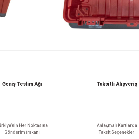
 konularda yetersiz gördüğünüz noktaları öneri formunu kullanarak tarafımıza ilet
Bu ürüne ilk yorumu siz yapın!
Yorum Yaz
Geniş Teslim Ağı
Taksitli Alışveriş
ürkiye’nin Her Noktasına
Anlaşmalı Kartlarda
Gönderim İmkanı
Taksit Seçenekleri