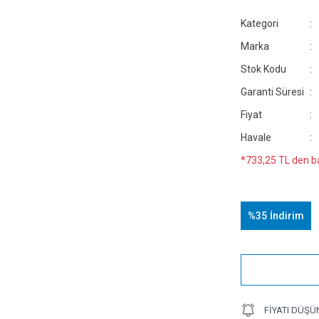
Kategori
Marka
Stok Kodu
Garanti Süresi
Fiyat
Havale
*733,25 TL den ba
%35
İndirim
FIYATI DÜŞÜ