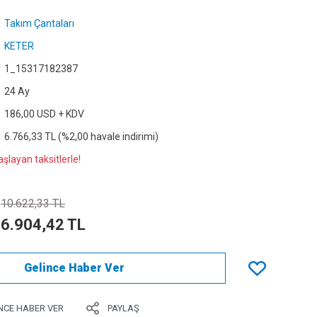
Takım Çantaları
KETER
1_15317182387
24 Ay
186,00 USD + KDV
6.766,33 TL (%2,00 havale indirimi)
şlayan taksitlerle!
10.622,33 TL
6.904,42 TL
Gelince Haber Ver
NCE HABER VER
PAYLAŞ