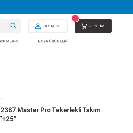
HESABIM
SEPETİM
ANCALARI
BOYA ÜRÜNLERI
2387 Master Pro Tekerlekli Takım
”+25”