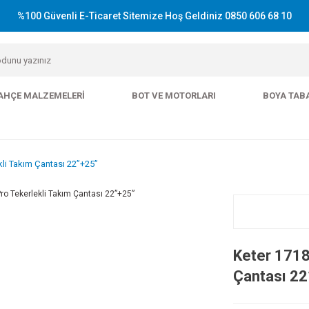
%100 Güvenli E-Ticaret Sitemize Hoş Geldiniz 0850 606 68 10
AHÇE MALZEMELERI
BOT VE MOTORLARI
BOYA TAB
kli Takım Çantası 22”+25”
Keter 1718
Çantası 22