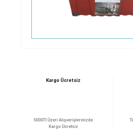
Bu ürünün fiyat bilgisi, resim, ürün açıklamalarında ve diğer
Görüş ve önerileriniz için teşekkür ederiz.
Ürün resmi kalitesiz, bozuk veya görüntülenemiyor.
Ürün açıklamasında eksik bilgiler bulunuyor.
Ürün bilgilerinde hatalar bulunuyor.
Kargo Ücretsiz
Ürün fiyatı diğer sitelerden daha pahalı.
Bu ürüne benzer farklı alternatifler olmalı.
5000Tl Üzeri Alışverişlerinizde
T
Kargo Ücretsiz