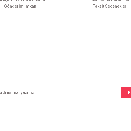
Gönderim İmkanı
Taksit Seçenekleri
Gönder
E-BÜLTEN ABONELİĞİ
Yeniliklerden haberdar olmak için haber bültenimize kaydolun
K
l
Alışveriş