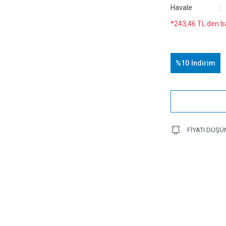
Havale
*243,46 TL den ba
%10
İndirim
FIYATI DÜŞÜ