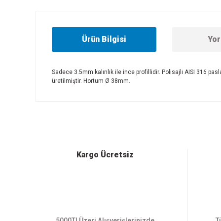
Ürün Bilgisi
Yor
Sadece 3.5mm kalınlık ile ince profillidir. Polisajlı AISI 316 pa
üretilmiştir. Hortum Ø 38mm.
Bu ürünün fiyat bilgisi, resim, ürün açıklamalarında ve diğer
Görüş ve önerileriniz için teşekkür ederiz.
Ürün resmi kalitesiz, bozuk veya görüntülenemiyor.
Ürün açıklamasında eksik bilgiler bulunuyor.
Ürün bilgilerinde hatalar bulunuyor.
Kargo Ücretsiz
Ürün fiyatı diğer sitelerden daha pahalı.
Bu ürüne benzer farklı alternatifler olmalı.
5000Tl Üzeri Alışverişlerinizde
T