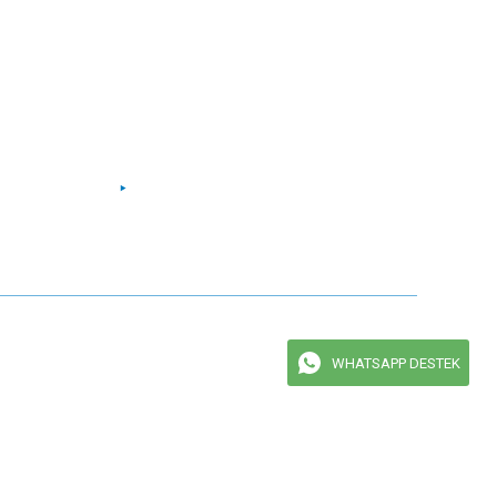
Facebook
Instagram
Twitter
Youtube
maktadır.
WHATSAPP DESTEK