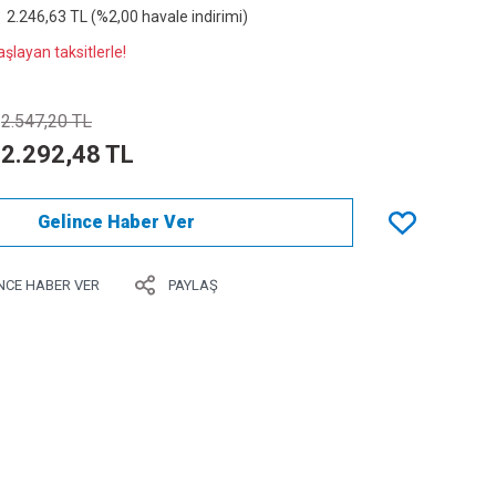
2.246,63 TL (%2,00 havale indirimi)
şlayan taksitlerle!
2.547,20 TL
2.292,48 TL
Gelince Haber Ver
NCE HABER VER
PAYLAŞ