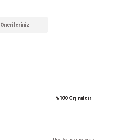
Önerileriniz
ebilirsiniz.
%100 Orjinaldir
Ürünlerimiz Faturalı