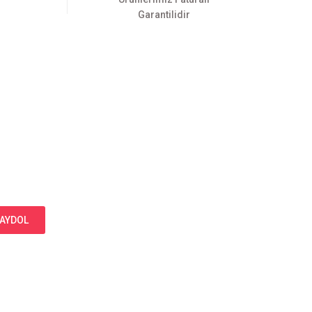
Garantilidir
AYDOL
Bizi Takip Edin