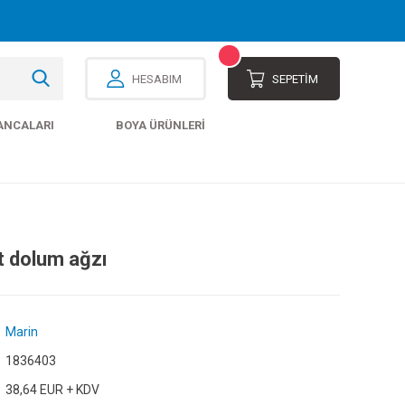
HESABIM
SEPETİM
ANCALARI
BOYA ÜRÜNLERI
 dolum ağzı
Marin
1836403
38,64 EUR + KDV