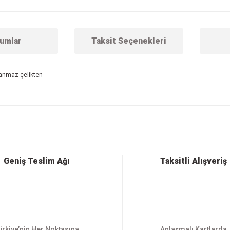
umlar
Taksit Seçenekleri
slanmaz çelikten
 konularda yetersiz gördüğünüz noktaları öneri formunu kullanarak tarafımıza ilet
Bu ürüne ilk yorumu siz yapın!
Yorum Yaz
Geniş Teslim Ağı
Taksitli Alışveriş
ürkiye’nin Her Noktasına
Anlaşmalı Kartlarda