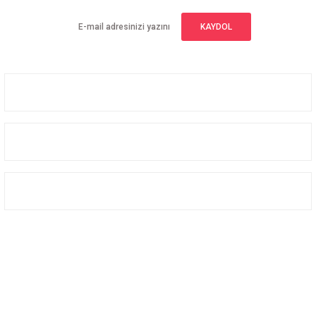
KAYDOL
Üyelik
Kurumsal
Alışveriş
Bizi Takip Edin
Facebook
Instagram
Twitter