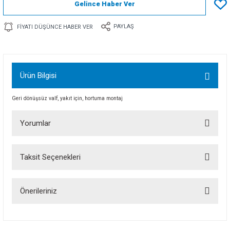
Gelince Haber Ver
PAYLAŞ
FIYATI DÜŞÜNCE HABER VER
Ürün Bilgisi
Geri dönüşsüz valf, yakıt için, hortuma montaj
Yorumlar
Taksit Seçenekleri
Bu ürüne ilk yorumu siz yapın!
Önerileriniz
Yorum Yaz
Bu ürünün fiyat bilgisi, resim, ürün açıklamalarında ve diğer konularda
yetersiz gördüğünüz noktaları öneri formunu kullanarak tarafımıza