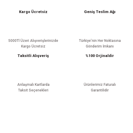
iletebilirsiniz.
Görüş ve önerileriniz için teşekkür ederiz.
Kargo Ücretsiz
Geniş Teslim Ağı
Ürün resmi kalitesiz, bozuk veya görüntülenemiyor.
Ürün açıklamasında eksik bilgiler bulunuyor.
Ürün bilgilerinde hatalar bulunuyor.
5000Tl Üzeri Alışverişlerinizde
Türkiye’nin Her Noktasına
Kargo Ücretsiz
Gönderim İmkanı
Ürün fiyatı diğer sitelerden daha pahalı.
Taksitli Alışveriş
%100 Orjinaldir
Bu ürüne benzer farklı alternatifler olmalı.
Anlaşmalı Kartlarda
Ürünlerimiz Faturalı
Taksit Seçenekleri
Garantilidir
Gönder
E-BÜLTEN ABONELİĞİ
Yeniliklerden haberdar olmak için haber bültenimize kaydolun