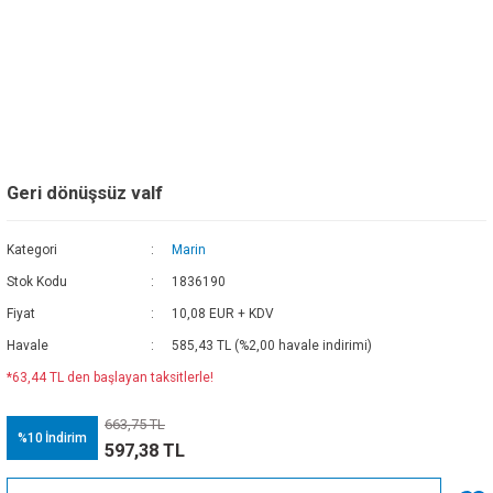
Geri dönüşsüz valf
Kategori
Marin
Stok Kodu
1836190
Fiyat
10,08 EUR + KDV
Havale
585,43 TL (%2,00 havale indirimi)
*63,44 TL den başlayan taksitlerle!
663,75 TL
%10
İndirim
597,38 TL