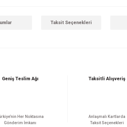
umlar
Taksit Seçenekleri
 konularda yetersiz gördüğünüz noktaları öneri formunu kullanarak tarafımıza ilet
Bu ürüne ilk yorumu siz yapın!
Yorum Yaz
Geniş Teslim Ağı
Taksitli Alışveriş
ürkiye’nin Her Noktasına
Anlaşmalı Kartlarda
Gönderim İmkanı
Taksit Seçenekleri