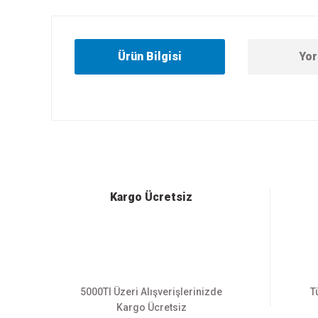
Ürün Bilgisi
Yor
Bu ürünün fiyat bilgisi, resim, ürün açıklamalarında ve diğer
Görüş ve önerileriniz için teşekkür ederiz.
Ürün resmi kalitesiz, bozuk veya görüntülenemiyor.
Ürün açıklamasında eksik bilgiler bulunuyor.
Ürün bilgilerinde hatalar bulunuyor.
Kargo Ücretsiz
Ürün fiyatı diğer sitelerden daha pahalı.
Bu ürüne benzer farklı alternatifler olmalı.
5000Tl Üzeri Alışverişlerinizde
T
Kargo Ücretsiz