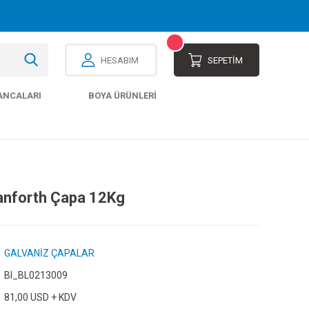
HESABIM
SEPETİM
ANCALARI
BOYA ÜRÜNLERI
anforth Çapa 12Kg
GALVANİZ ÇAPALAR
Bl_BL0213009
81,00 USD + KDV