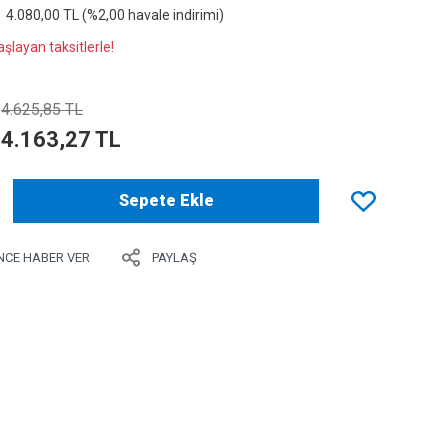
4.080,00 TL (%2,00 havale indirimi)
şlayan taksitlerle!
4.625,85 TL
4.163,27 TL
Sepete Ekle
NCE HABER VER
PAYLAŞ