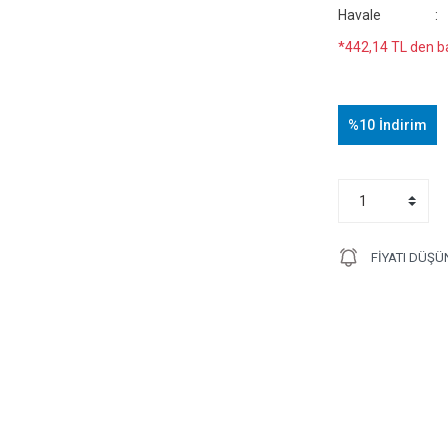
Havale
*442,14 TL den ba
%10
İndirim
FIYATI DÜŞÜ